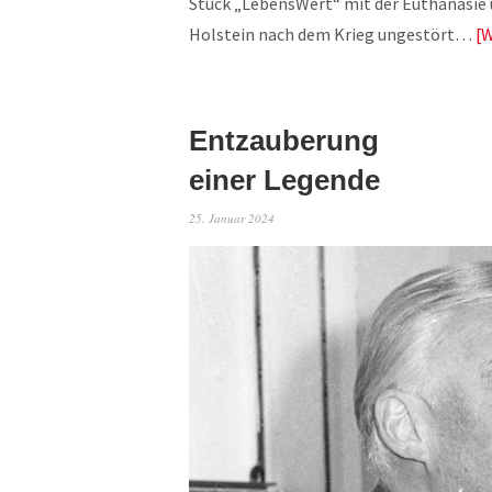
Stück „LebensWert“ mit der Euthanasie u
Holstein nach dem Krieg ungestört…
W
Entzauberung
einer Legende
25. Januar 2024