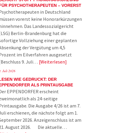
FÜR PSYCHOTHERAPEUTEN – VORERST
Psychotherapeuten in Deutschland
müssen vorerst keine Honorarkürzungen
hinnehmen. Das Landessozialgericht
(LSG) Berlin-Brandenburg hat die
sofortige Vollziehung einer geplanten
Absenkung der Vergütung um 4,5
Prozent im Eilverfahren ausgesetzt
(Beschluss 9. Juli…
Weiterlesen
9. Juli 2026
LESEN WIE GEDRUCKT: DER
EPPENDORFER ALS PRINTAUSGABE
Der EPPENDORFER erscheint
zweimonatlich als 24-seitige
Printausgabe. Die Ausgabe 4/26 ist am 7.
Juli erschienen, die nächste folgt am 1.
September 2026. Anzeigenschluss ist am
21. August 2026. Die aktuelle…