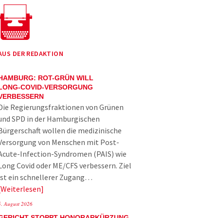
AUS DER REDAKTION
HAMBURG: ROT-GRÜN WILL
LONG-COVID-VERSORGUNG
VERBESSERN
Die Regierungsfraktionen von Grünen
und SPD in der Hamburgischen
Bürgerschaft wollen die medizinische
Versorgung von Menschen mit Post-
Acute-Infection-Syndromen (PAIS) wie
Long Covid oder ME/CFS verbessern. Ziel
ist ein schnellerer Zugang…
Weiterlesen
5. August 2026
GERICHT STOPPT HONORARKÜRZUNG