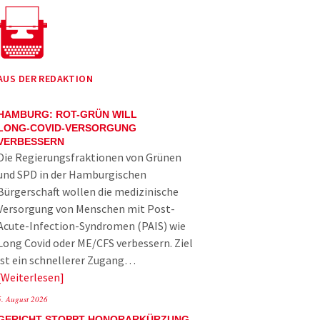
AUS DER REDAKTION
HAMBURG: ROT-GRÜN WILL
LONG-COVID-VERSORGUNG
VERBESSERN
Die Regierungsfraktionen von Grünen
und SPD in der Hamburgischen
Bürgerschaft wollen die medizinische
Versorgung von Menschen mit Post-
Acute-Infection-Syndromen (PAIS) wie
Long Covid oder ME/CFS verbessern. Ziel
ist ein schnellerer Zugang…
Weiterlesen
5. August 2026
GERICHT STOPPT HONORARKÜRZUNG