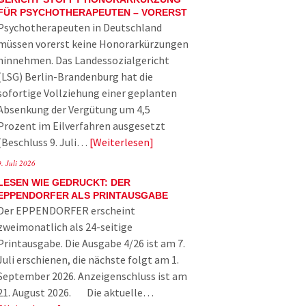
FÜR PSYCHOTHERAPEUTEN – VORERST
Psychotherapeuten in Deutschland
müssen vorerst keine Honorarkürzungen
hinnehmen. Das Landessozialgericht
(LSG) Berlin-Brandenburg hat die
sofortige Vollziehung einer geplanten
Absenkung der Vergütung um 4,5
Prozent im Eilverfahren ausgesetzt
(Beschluss 9. Juli…
Weiterlesen
9. Juli 2026
LESEN WIE GEDRUCKT: DER
EPPENDORFER ALS PRINTAUSGABE
Der EPPENDORFER erscheint
zweimonatlich als 24-seitige
Printausgabe. Die Ausgabe 4/26 ist am 7.
Juli erschienen, die nächste folgt am 1.
September 2026. Anzeigenschluss ist am
21. August 2026. Die aktuelle…