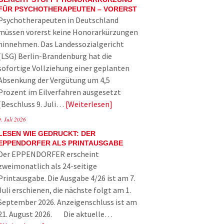
FÜR PSYCHOTHERAPEUTEN – VORERST
Psychotherapeuten in Deutschland
müssen vorerst keine Honorarkürzungen
hinnehmen. Das Landessozialgericht
(LSG) Berlin-Brandenburg hat die
sofortige Vollziehung einer geplanten
Absenkung der Vergütung um 4,5
Prozent im Eilverfahren ausgesetzt
(Beschluss 9. Juli…
Weiterlesen
9. Juli 2026
LESEN WIE GEDRUCKT: DER
EPPENDORFER ALS PRINTAUSGABE
Der EPPENDORFER erscheint
zweimonatlich als 24-seitige
Printausgabe. Die Ausgabe 4/26 ist am 7.
Juli erschienen, die nächste folgt am 1.
September 2026. Anzeigenschluss ist am
21. August 2026. Die aktuelle…