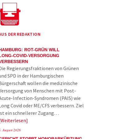
AUS DER REDAKTION
HAMBURG: ROT-GRÜN WILL
LONG-COVID-VERSORGUNG
VERBESSERN
Die Regierungsfraktionen von Grünen
und SPD in der Hamburgischen
Bürgerschaft wollen die medizinische
Versorgung von Menschen mit Post-
Acute-Infection-Syndromen (PAIS) wie
Long Covid oder ME/CFS verbessern. Ziel
ist ein schnellerer Zugang…
Weiterlesen
5. August 2026
GERICHT STOPPT HONORARKÜRZUNG