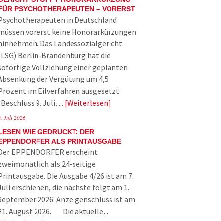
FÜR PSYCHOTHERAPEUTEN – VORERST
Psychotherapeuten in Deutschland
müssen vorerst keine Honorarkürzungen
hinnehmen. Das Landessozialgericht
(LSG) Berlin-Brandenburg hat die
sofortige Vollziehung einer geplanten
Absenkung der Vergütung um 4,5
Prozent im Eilverfahren ausgesetzt
(Beschluss 9. Juli…
Weiterlesen
9. Juli 2026
LESEN WIE GEDRUCKT: DER
EPPENDORFER ALS PRINTAUSGABE
Der EPPENDORFER erscheint
zweimonatlich als 24-seitige
Printausgabe. Die Ausgabe 4/26 ist am 7.
Juli erschienen, die nächste folgt am 1.
September 2026. Anzeigenschluss ist am
21. August 2026. Die aktuelle…