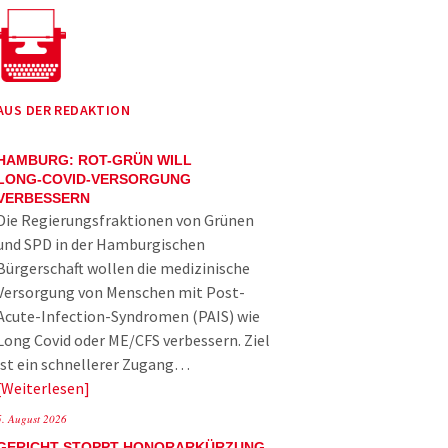
AUS DER REDAKTION
HAMBURG: ROT-GRÜN WILL
LONG-COVID-VERSORGUNG
VERBESSERN
Die Regierungsfraktionen von Grünen
und SPD in der Hamburgischen
Bürgerschaft wollen die medizinische
Versorgung von Menschen mit Post-
Acute-Infection-Syndromen (PAIS) wie
Long Covid oder ME/CFS verbessern. Ziel
ist ein schnellerer Zugang…
Weiterlesen
5. August 2026
GERICHT STOPPT HONORARKÜRZUNG