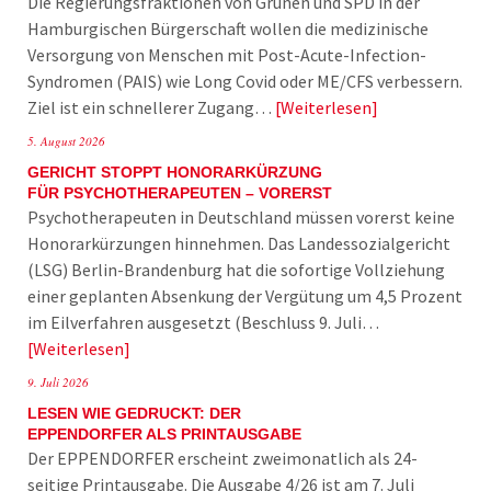
Die Regierungsfraktionen von Grünen und SPD in der
Hamburgischen Bürgerschaft wollen die medizinische
Versorgung von Menschen mit Post-Acute-Infection-
Syndromen (PAIS) wie Long Covid oder ME/CFS verbessern.
Ziel ist ein schnellerer Zugang…
Weiterlesen
5. August 2026
GERICHT STOPPT HONORARKÜRZUNG
FÜR PSYCHOTHERAPEUTEN – VORERST
Psychotherapeuten in Deutschland müssen vorerst keine
Honorarkürzungen hinnehmen. Das Landessozialgericht
(LSG) Berlin-Brandenburg hat die sofortige Vollziehung
einer geplanten Absenkung der Vergütung um 4,5 Prozent
im Eilverfahren ausgesetzt (Beschluss 9. Juli…
Weiterlesen
9. Juli 2026
LESEN WIE GEDRUCKT: DER
EPPENDORFER ALS PRINTAUSGABE
Der EPPENDORFER erscheint zweimonatlich als 24-
seitige Printausgabe. Die Ausgabe 4/26 ist am 7. Juli