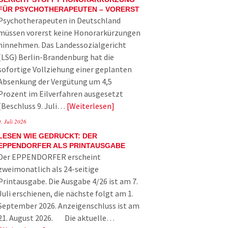
FÜR PSYCHOTHERAPEUTEN – VORERST
Psychotherapeuten in Deutschland
müssen vorerst keine Honorarkürzungen
hinnehmen. Das Landessozialgericht
(LSG) Berlin-Brandenburg hat die
sofortige Vollziehung einer geplanten
Absenkung der Vergütung um 4,5
Prozent im Eilverfahren ausgesetzt
(Beschluss 9. Juli…
Weiterlesen
9. Juli 2026
LESEN WIE GEDRUCKT: DER
EPPENDORFER ALS PRINTAUSGABE
Der EPPENDORFER erscheint
zweimonatlich als 24-seitige
Printausgabe. Die Ausgabe 4/26 ist am 7.
Juli erschienen, die nächste folgt am 1.
September 2026. Anzeigenschluss ist am
21. August 2026. Die aktuelle…