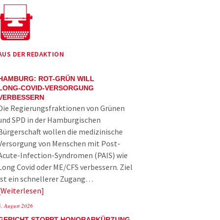
AUS DER REDAKTION
HAMBURG: ROT-GRÜN WILL
LONG-COVID-VERSORGUNG
VERBESSERN
Die Regierungsfraktionen von Grünen
und SPD in der Hamburgischen
Bürgerschaft wollen die medizinische
Versorgung von Menschen mit Post-
Acute-Infection-Syndromen (PAIS) wie
Long Covid oder ME/CFS verbessern. Ziel
ist ein schnellerer Zugang…
Weiterlesen
5. August 2026
GERICHT STOPPT HONORARKÜRZUNG