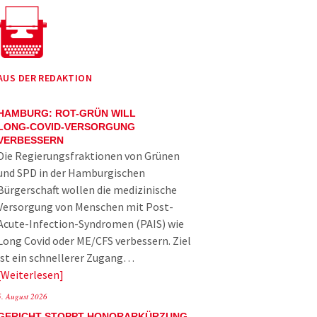
AUS DER REDAKTION
HAMBURG: ROT-GRÜN WILL
LONG-COVID-VERSORGUNG
VERBESSERN
Die Regierungsfraktionen von Grünen
und SPD in der Hamburgischen
Bürgerschaft wollen die medizinische
Versorgung von Menschen mit Post-
Acute-Infection-Syndromen (PAIS) wie
Long Covid oder ME/CFS verbessern. Ziel
ist ein schnellerer Zugang…
Weiterlesen
5. August 2026
GERICHT STOPPT HONORARKÜRZUNG