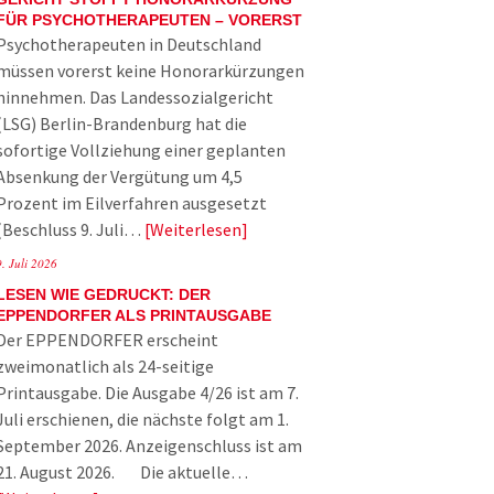
FÜR PSYCHOTHERAPEUTEN – VORERST
Psychotherapeuten in Deutschland
müssen vorerst keine Honorarkürzungen
hinnehmen. Das Landessozialgericht
(LSG) Berlin-Brandenburg hat die
sofortige Vollziehung einer geplanten
Absenkung der Vergütung um 4,5
Prozent im Eilverfahren ausgesetzt
(Beschluss 9. Juli…
Weiterlesen
9. Juli 2026
LESEN WIE GEDRUCKT: DER
EPPENDORFER ALS PRINTAUSGABE
Der EPPENDORFER erscheint
zweimonatlich als 24-seitige
Printausgabe. Die Ausgabe 4/26 ist am 7.
Juli erschienen, die nächste folgt am 1.
September 2026. Anzeigenschluss ist am
21. August 2026. Die aktuelle…