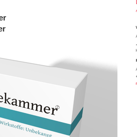
er
er