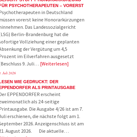
FÜR PSYCHOTHERAPEUTEN – VORERST
Psychotherapeuten in Deutschland
müssen vorerst keine Honorarkürzungen
hinnehmen. Das Landessozialgericht
(LSG) Berlin-Brandenburg hat die
sofortige Vollziehung einer geplanten
Absenkung der Vergütung um 4,5
Prozent im Eilverfahren ausgesetzt
(Beschluss 9. Juli…
Weiterlesen
9. Juli 2026
LESEN WIE GEDRUCKT: DER
EPPENDORFER ALS PRINTAUSGABE
Der EPPENDORFER erscheint
zweimonatlich als 24-seitige
Printausgabe. Die Ausgabe 4/26 ist am 7.
Juli erschienen, die nächste folgt am 1.
September 2026. Anzeigenschluss ist am
21. August 2026. Die aktuelle…