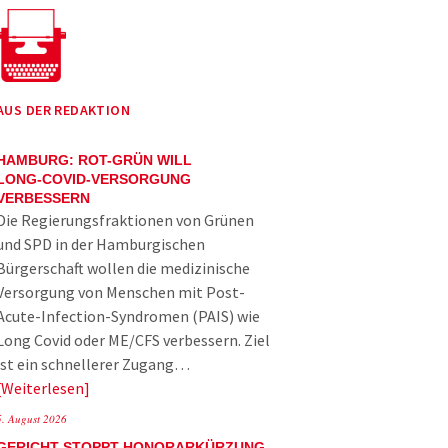
AUS DER REDAKTION
HAMBURG: ROT-GRÜN WILL
LONG-COVID-VERSORGUNG
VERBESSERN
Die Regierungsfraktionen von Grünen
und SPD in der Hamburgischen
Bürgerschaft wollen die medizinische
Versorgung von Menschen mit Post-
Acute-Infection-Syndromen (PAIS) wie
Long Covid oder ME/CFS verbessern. Ziel
ist ein schnellerer Zugang…
Weiterlesen
5. August 2026
GERICHT STOPPT HONORARKÜRZUNG