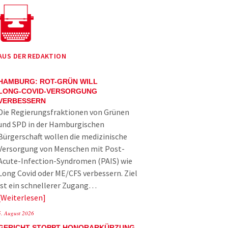
AUS DER REDAKTION
HAMBURG: ROT-GRÜN WILL
LONG-COVID-VERSORGUNG
VERBESSERN
Die Regierungsfraktionen von Grünen
und SPD in der Hamburgischen
Bürgerschaft wollen die medizinische
Versorgung von Menschen mit Post-
Acute-Infection-Syndromen (PAIS) wie
Long Covid oder ME/CFS verbessern. Ziel
ist ein schnellerer Zugang…
Weiterlesen
5. August 2026
GERICHT STOPPT HONORARKÜRZUNG