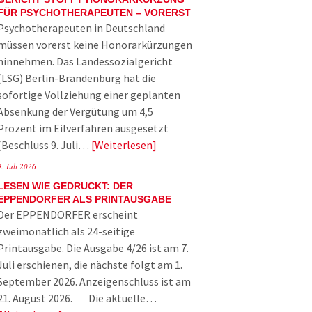
FÜR PSYCHOTHERAPEUTEN – VORERST
Psychotherapeuten in Deutschland
müssen vorerst keine Honorarkürzungen
hinnehmen. Das Landessozialgericht
(LSG) Berlin-Brandenburg hat die
sofortige Vollziehung einer geplanten
Absenkung der Vergütung um 4,5
Prozent im Eilverfahren ausgesetzt
(Beschluss 9. Juli…
Weiterlesen
9. Juli 2026
LESEN WIE GEDRUCKT: DER
EPPENDORFER ALS PRINTAUSGABE
Der EPPENDORFER erscheint
zweimonatlich als 24-seitige
Printausgabe. Die Ausgabe 4/26 ist am 7.
Juli erschienen, die nächste folgt am 1.
September 2026. Anzeigenschluss ist am
21. August 2026. Die aktuelle…