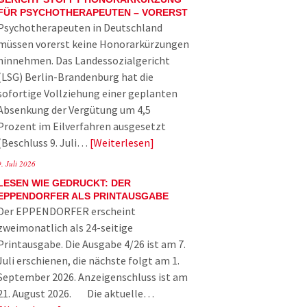
FÜR PSYCHOTHERAPEUTEN – VORERST
Psychotherapeuten in Deutschland
müssen vorerst keine Honorarkürzungen
hinnehmen. Das Landessozialgericht
(LSG) Berlin-Brandenburg hat die
sofortige Vollziehung einer geplanten
Absenkung der Vergütung um 4,5
Prozent im Eilverfahren ausgesetzt
(Beschluss 9. Juli…
Weiterlesen
9. Juli 2026
LESEN WIE GEDRUCKT: DER
EPPENDORFER ALS PRINTAUSGABE
Der EPPENDORFER erscheint
zweimonatlich als 24-seitige
Printausgabe. Die Ausgabe 4/26 ist am 7.
Juli erschienen, die nächste folgt am 1.
September 2026. Anzeigenschluss ist am
21. August 2026. Die aktuelle…