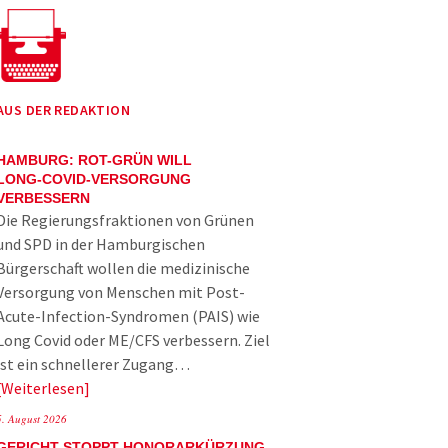
AUS DER REDAKTION
HAMBURG: ROT-GRÜN WILL
LONG-COVID-VERSORGUNG
VERBESSERN
Die Regierungsfraktionen von Grünen
und SPD in der Hamburgischen
Bürgerschaft wollen die medizinische
Versorgung von Menschen mit Post-
Acute-Infection-Syndromen (PAIS) wie
Long Covid oder ME/CFS verbessern. Ziel
ist ein schnellerer Zugang…
Weiterlesen
5. August 2026
GERICHT STOPPT HONORARKÜRZUNG