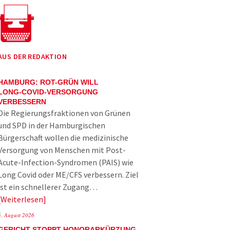
AUS DER REDAKTION
HAMBURG: ROT-GRÜN WILL
LONG-COVID-VERSORGUNG
VERBESSERN
Die Regierungsfraktionen von Grünen
und SPD in der Hamburgischen
Bürgerschaft wollen die medizinische
Versorgung von Menschen mit Post-
Acute-Infection-Syndromen (PAIS) wie
Long Covid oder ME/CFS verbessern. Ziel
ist ein schnellerer Zugang…
Weiterlesen
5. August 2026
GERICHT STOPPT HONORARKÜRZUNG