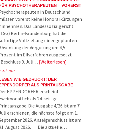
FÜR PSYCHOTHERAPEUTEN – VORERST
Psychotherapeuten in Deutschland
müssen vorerst keine Honorarkürzungen
hinnehmen. Das Landessozialgericht
(LSG) Berlin-Brandenburg hat die
sofortige Vollziehung einer geplanten
Absenkung der Vergütung um 4,5
Prozent im Eilverfahren ausgesetzt
(Beschluss 9. Juli…
Weiterlesen
9. Juli 2026
LESEN WIE GEDRUCKT: DER
EPPENDORFER ALS PRINTAUSGABE
Der EPPENDORFER erscheint
zweimonatlich als 24-seitige
Printausgabe. Die Ausgabe 4/26 ist am 7.
Juli erschienen, die nächste folgt am 1.
September 2026. Anzeigenschluss ist am
21. August 2026. Die aktuelle…