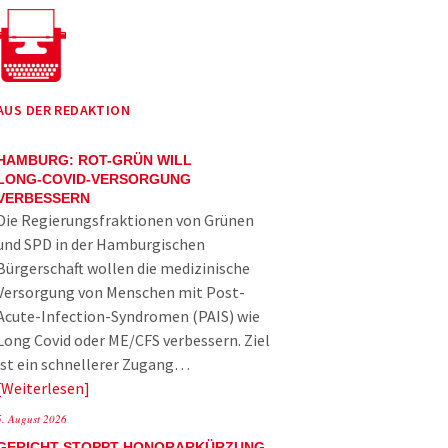
AUS DER REDAKTION
HAMBURG: ROT-GRÜN WILL
LONG-COVID-VERSORGUNG
VERBESSERN
Die Regierungsfraktionen von Grünen
und SPD in der Hamburgischen
Bürgerschaft wollen die medizinische
Versorgung von Menschen mit Post-
Acute-Infection-Syndromen (PAIS) wie
Long Covid oder ME/CFS verbessern. Ziel
ist ein schnellerer Zugang…
Weiterlesen
5. August 2026
GERICHT STOPPT HONORARKÜRZUNG