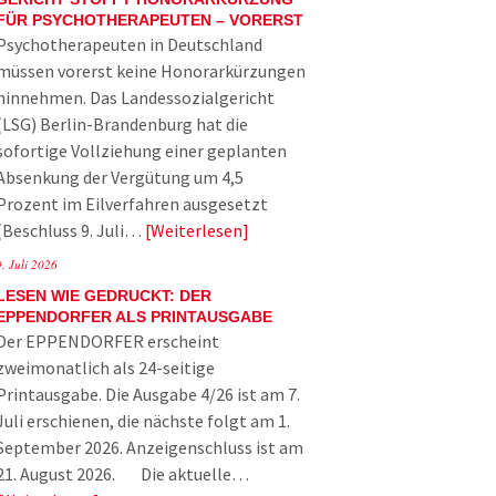
FÜR PSYCHOTHERAPEUTEN – VORERST
Psychotherapeuten in Deutschland
müssen vorerst keine Honorarkürzungen
hinnehmen. Das Landessozialgericht
(LSG) Berlin-Brandenburg hat die
sofortige Vollziehung einer geplanten
Absenkung der Vergütung um 4,5
Prozent im Eilverfahren ausgesetzt
(Beschluss 9. Juli…
Weiterlesen
9. Juli 2026
LESEN WIE GEDRUCKT: DER
EPPENDORFER ALS PRINTAUSGABE
Der EPPENDORFER erscheint
zweimonatlich als 24-seitige
Printausgabe. Die Ausgabe 4/26 ist am 7.
Juli erschienen, die nächste folgt am 1.
September 2026. Anzeigenschluss ist am
21. August 2026. Die aktuelle…