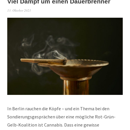
Viel Dampf um einen Dauerbrenner
13. Oktober 2021
In Berlin rauchen die Köpfe – und ein Thema bei den
Sondierungsgesprächen über eine mögliche Rot-Grün-
Gelb-Koalition ist Cannabis. Dass eine gewisse