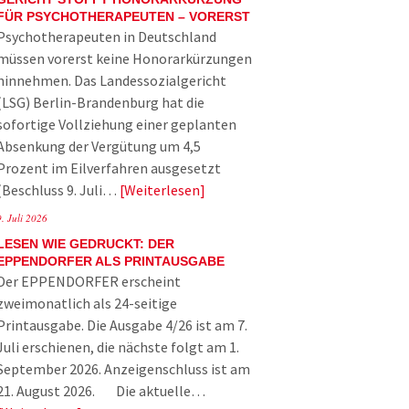
FÜR PSYCHOTHERAPEUTEN – VORERST
Psychotherapeuten in Deutschland
müssen vorerst keine Honorarkürzungen
hinnehmen. Das Landessozialgericht
(LSG) Berlin-Brandenburg hat die
sofortige Vollziehung einer geplanten
Absenkung der Vergütung um 4,5
Prozent im Eilverfahren ausgesetzt
(Beschluss 9. Juli…
Weiterlesen
9. Juli 2026
LESEN WIE GEDRUCKT: DER
EPPENDORFER ALS PRINTAUSGABE
Der EPPENDORFER erscheint
zweimonatlich als 24-seitige
Printausgabe. Die Ausgabe 4/26 ist am 7.
Juli erschienen, die nächste folgt am 1.
September 2026. Anzeigenschluss ist am
21. August 2026. Die aktuelle…