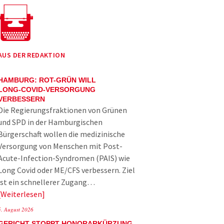
AUS DER REDAKTION
HAMBURG: ROT-GRÜN WILL
LONG-COVID-VERSORGUNG
VERBESSERN
Die Regierungsfraktionen von Grünen
und SPD in der Hamburgischen
Bürgerschaft wollen die medizinische
Versorgung von Menschen mit Post-
Acute-Infection-Syndromen (PAIS) wie
Long Covid oder ME/CFS verbessern. Ziel
ist ein schnellerer Zugang…
Weiterlesen
5. August 2026
GERICHT STOPPT HONORARKÜRZUNG