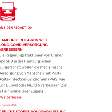
AUS DER REDAKTION
HAMBURG: ROT-GRÜN WILL
LONG-COVID-VERSORGUNG
VERBESSERN
Die Regierungsfraktionen von Grünen
und SPD in der Hamburgischen
Bürgerschaft wollen die medizinische
Versorgung von Menschen mit Post-
Acute-Infection-Syndromen (PAIS) wie
Long Covid oder ME/CFS verbessern. Ziel
ist ein schnellerer Zugang…
Weiterlesen
5. August 2026
GERICHT STOPPT HONORARKÜRZUNG