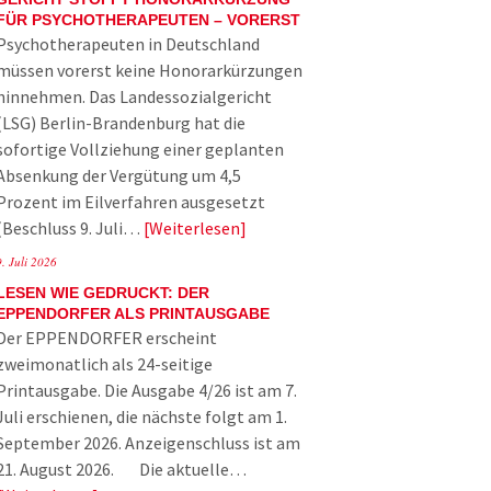
FÜR PSYCHOTHERAPEUTEN – VORERST
Psychotherapeuten in Deutschland
müssen vorerst keine Honorarkürzungen
hinnehmen. Das Landessozialgericht
(LSG) Berlin-Brandenburg hat die
sofortige Vollziehung einer geplanten
Absenkung der Vergütung um 4,5
Prozent im Eilverfahren ausgesetzt
(Beschluss 9. Juli…
Weiterlesen
9. Juli 2026
LESEN WIE GEDRUCKT: DER
EPPENDORFER ALS PRINTAUSGABE
Der EPPENDORFER erscheint
zweimonatlich als 24-seitige
Printausgabe. Die Ausgabe 4/26 ist am 7.
Juli erschienen, die nächste folgt am 1.
September 2026. Anzeigenschluss ist am
21. August 2026. Die aktuelle…