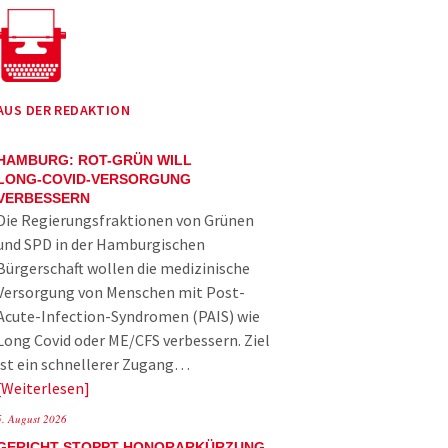
AUS DER REDAKTION
HAMBURG: ROT-GRÜN WILL
LONG-COVID-VERSORGUNG
VERBESSERN
Die Regierungsfraktionen von Grünen
und SPD in der Hamburgischen
Bürgerschaft wollen die medizinische
Versorgung von Menschen mit Post-
Acute-Infection-Syndromen (PAIS) wie
Long Covid oder ME/CFS verbessern. Ziel
ist ein schnellerer Zugang…
Weiterlesen
5. August 2026
GERICHT STOPPT HONORARKÜRZUNG