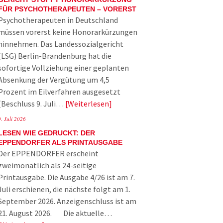
FÜR PSYCHOTHERAPEUTEN – VORERST
Psychotherapeuten in Deutschland
müssen vorerst keine Honorarkürzungen
hinnehmen. Das Landessozialgericht
(LSG) Berlin-Brandenburg hat die
sofortige Vollziehung einer geplanten
Absenkung der Vergütung um 4,5
Prozent im Eilverfahren ausgesetzt
(Beschluss 9. Juli…
Weiterlesen
9. Juli 2026
LESEN WIE GEDRUCKT: DER
EPPENDORFER ALS PRINTAUSGABE
Der EPPENDORFER erscheint
zweimonatlich als 24-seitige
Printausgabe. Die Ausgabe 4/26 ist am 7.
Juli erschienen, die nächste folgt am 1.
September 2026. Anzeigenschluss ist am
21. August 2026. Die aktuelle…