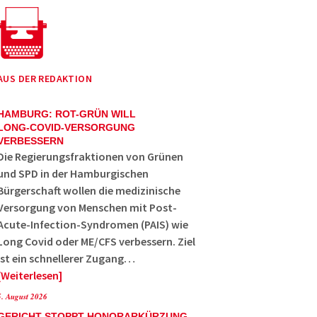
AUS DER REDAKTION
HAMBURG: ROT-GRÜN WILL
LONG-COVID-VERSORGUNG
VERBESSERN
Die Regierungsfraktionen von Grünen
und SPD in der Hamburgischen
Bürgerschaft wollen die medizinische
Versorgung von Menschen mit Post-
Acute-Infection-Syndromen (PAIS) wie
Long Covid oder ME/CFS verbessern. Ziel
ist ein schnellerer Zugang…
Weiterlesen
5. August 2026
GERICHT STOPPT HONORARKÜRZUNG