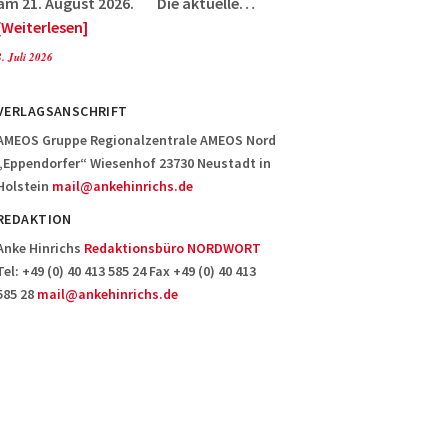
am 21. August 2026. Die aktuelle…
Weiterlesen
8. Juli 2026
VERLAGSANSCHRIFT
AMEOS Gruppe Regionalzentrale AMEOS Nord
„Eppendorfer“ Wiesenhof 23730 Neustadt in
Holstein
mail@ankehinrichs.de
REDAKTION
Anke Hinrichs
Redaktionsbüro NORDWORT
Tel: +49 (0) 40 413 585 24 Fax +49 (0) 40 413
585 28
mail@ankehinrichs.de