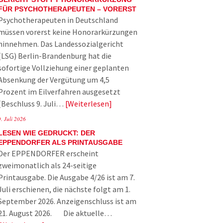
FÜR PSYCHOTHERAPEUTEN – VORERST
Psychotherapeuten in Deutschland
müssen vorerst keine Honorarkürzungen
hinnehmen. Das Landessozialgericht
(LSG) Berlin-Brandenburg hat die
sofortige Vollziehung einer geplanten
Absenkung der Vergütung um 4,5
Prozent im Eilverfahren ausgesetzt
(Beschluss 9. Juli…
Weiterlesen
9. Juli 2026
LESEN WIE GEDRUCKT: DER
EPPENDORFER ALS PRINTAUSGABE
Der EPPENDORFER erscheint
zweimonatlich als 24-seitige
Printausgabe. Die Ausgabe 4/26 ist am 7.
Juli erschienen, die nächste folgt am 1.
September 2026. Anzeigenschluss ist am
21. August 2026. Die aktuelle…