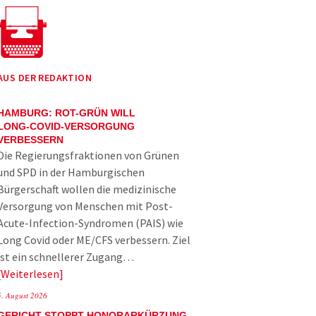
AUS DER REDAKTION
HAMBURG: ROT-GRÜN WILL
LONG-COVID-VERSORGUNG
VERBESSERN
Die Regierungsfraktionen von Grünen
und SPD in der Hamburgischen
Bürgerschaft wollen die medizinische
Versorgung von Menschen mit Post-
Acute-Infection-Syndromen (PAIS) wie
Long Covid oder ME/CFS verbessern. Ziel
ist ein schnellerer Zugang…
Weiterlesen
5. August 2026
GERICHT STOPPT HONORARKÜRZUNG