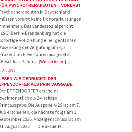
FÜR PSYCHOTHERAPEUTEN – VORERST
Psychotherapeuten in Deutschland
müssen vorerst keine Honorarkürzungen
hinnehmen. Das Landessozialgericht
(LSG) Berlin-Brandenburg hat die
sofortige Vollziehung einer geplanten
Absenkung der Vergütung um 4,5
Prozent im Eilverfahren ausgesetzt
(Beschluss 9. Juli…
Weiterlesen
9. Juli 2026
LESEN WIE GEDRUCKT: DER
EPPENDORFER ALS PRINTAUSGABE
Der EPPENDORFER erscheint
zweimonatlich als 24-seitige
Printausgabe. Die Ausgabe 4/26 ist am 7.
Juli erschienen, die nächste folgt am 1.
September 2026. Anzeigenschluss ist am
21. August 2026. Die aktuelle…