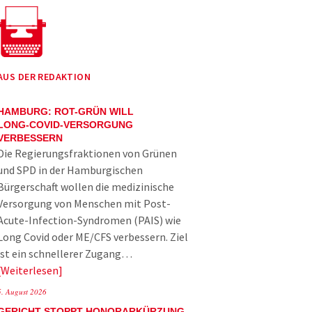
AUS DER REDAKTION
HAMBURG: ROT-GRÜN WILL
LONG-COVID-VERSORGUNG
VERBESSERN
Die Regierungsfraktionen von Grünen
und SPD in der Hamburgischen
Bürgerschaft wollen die medizinische
Versorgung von Menschen mit Post-
Acute-Infection-Syndromen (PAIS) wie
Long Covid oder ME/CFS verbessern. Ziel
ist ein schnellerer Zugang…
Weiterlesen
5. August 2026
GERICHT STOPPT HONORARKÜRZUNG