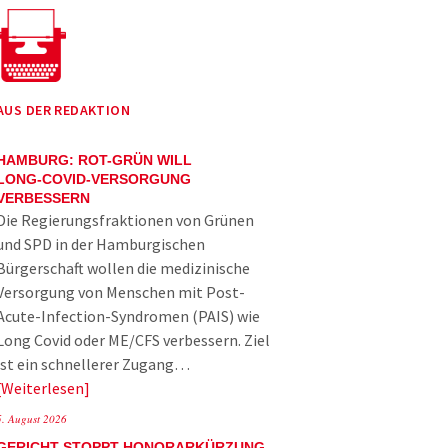
AUS DER REDAKTION
HAMBURG: ROT-GRÜN WILL
LONG-COVID-VERSORGUNG
VERBESSERN
Die Regierungsfraktionen von Grünen
und SPD in der Hamburgischen
Bürgerschaft wollen die medizinische
Versorgung von Menschen mit Post-
Acute-Infection-Syndromen (PAIS) wie
Long Covid oder ME/CFS verbessern. Ziel
ist ein schnellerer Zugang…
Weiterlesen
5. August 2026
GERICHT STOPPT HONORARKÜRZUNG