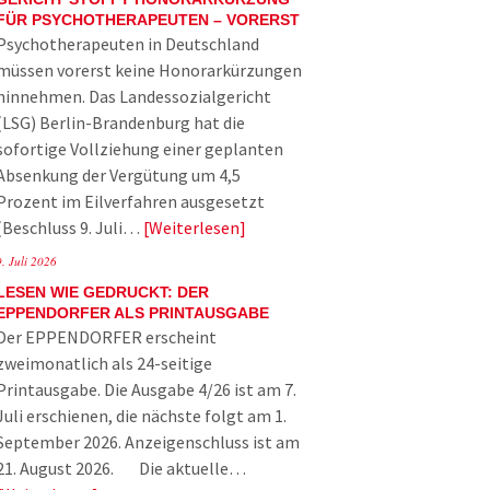
FÜR PSYCHOTHERAPEUTEN – VORERST
Psychotherapeuten in Deutschland
müssen vorerst keine Honorarkürzungen
hinnehmen. Das Landessozialgericht
(LSG) Berlin-Brandenburg hat die
sofortige Vollziehung einer geplanten
Absenkung der Vergütung um 4,5
Prozent im Eilverfahren ausgesetzt
(Beschluss 9. Juli…
Weiterlesen
9. Juli 2026
LESEN WIE GEDRUCKT: DER
EPPENDORFER ALS PRINTAUSGABE
Der EPPENDORFER erscheint
zweimonatlich als 24-seitige
Printausgabe. Die Ausgabe 4/26 ist am 7.
Juli erschienen, die nächste folgt am 1.
September 2026. Anzeigenschluss ist am
21. August 2026. Die aktuelle…