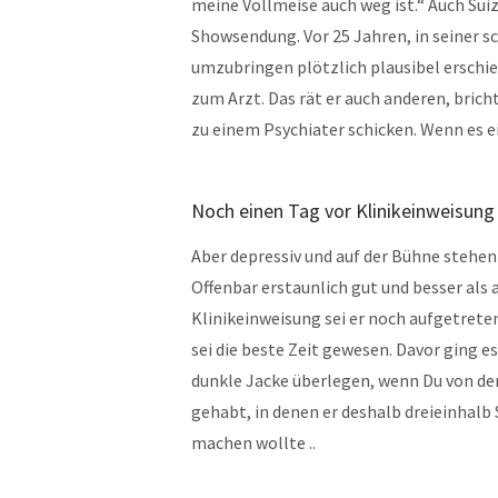
meine Vollmeise auch weg ist.“ Auch Su
Showsendung. Vor 25 Jahren, in seiner s
umzubringen plötzlich plausibel erschie
zum Arzt. Das rät er auch anderen, brich
zu einem Psychiater schicken. Wenn es 
Noch einen Tag vor Klinikeinweisung
Aber depressiv und auf der Bühne stehe
Offenbar erstaunlich gut und besser als a
Klinikeinweisung sei er noch aufgetrete
sei die beste Zeit gewesen. Davor ging es
dunkle Jacke überlegen, wenn Du von de
gehabt, in denen er deshalb dreieinhalb 
machen wollte ..