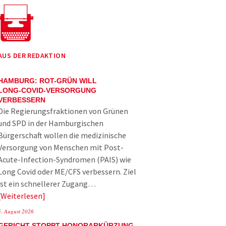
AUS DER REDAKTION
HAMBURG: ROT-GRÜN WILL
LONG-COVID-VERSORGUNG
VERBESSERN
Die Regierungsfraktionen von Grünen
und SPD in der Hamburgischen
Bürgerschaft wollen die medizinische
Versorgung von Menschen mit Post-
Acute-Infection-Syndromen (PAIS) wie
Long Covid oder ME/CFS verbessern. Ziel
ist ein schnellerer Zugang…
Weiterlesen
5. August 2026
GERICHT STOPPT HONORARKÜRZUNG