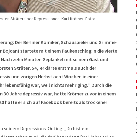
sten Sträter über Depressionen: Kurt Krömer. Foto:
erung: Der Berliner Komiker, Schauspieler und Grimme-
r Bojcan) startete mit einem Paukenschlag in die vierte
: Nach zehn Minuten Geplänkel mit seinem Gast und
sten Sträter, 54, erklärte erstmals auch der
ressiv und vorigen Herbst acht Wochen in einer
hr lebensfähig war, weil nichts mehr ging.“ Durch die
on 30 Jahre depressiv war, hatte Krömer zuvor in einem
20 hatte er sich auf Facebook bereits als trockener
u seinem Depressions-Outing: „Du bist ein
d jetzt schon zwei, die darüber reden.“ Drei Jahre sei er