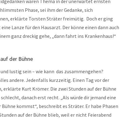
izidgedanken waren Thema in der unerwartet ernsten
chlimmsten Phase, sei ihm der Gedanke, sich
nen, erklärte Torsten Sträter freimütig. Doch er ging
t eine Lanze für den Hausarzt. Der könne einen dann auch
einem ganz dreckig gehe, „dann fahrt ins Krankenhaus!“
 auf der Bühne
n und lustig sein – wie kann das zusammengehen?
lles andere. Jedenfalls kurzzeitig. Einen Tag vor der
n, erklärte Kurt Krömer. Die zwei Stunden auf der Bühne
 schlecht, danach erst recht. „Als würde dir jemand eine
r Bühne kommst“, beschreibt es Sträter. Er habe Phasen
Stunden auf der Bühne blieb, weil er nicht Feierabend