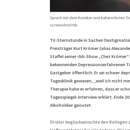
Sprach mit dem Komiker und Kabarettisten Tor
screenshot/rbb
TV-Sternstunde in Sachen Destigmatisi
Preisträger Kurt Krömer (alias Alexande
Staffel seiner rbb-Show „Chez Krömer“
bekennenden Depressionserfahrenen Tor
Gastgeber öffentlich: Er sei schwer dep
Tagesklinik gewesen, „weil ich nicht me
Therapie habe er erfahren, dass er sch
Tagesspiegel-Interview erklärt. Ende 20
Alkoholiker geoutet.
Sträter beglückwünschte den Kollegen z
Hoffnungsträger für alle anderen. Wir sin