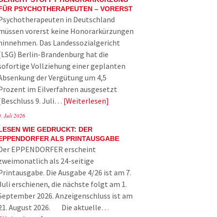
FÜR PSYCHOTHERAPEUTEN – VORERST
Psychotherapeuten in Deutschland
müssen vorerst keine Honorarkürzungen
hinnehmen. Das Landessozialgericht
(LSG) Berlin-Brandenburg hat die
sofortige Vollziehung einer geplanten
Absenkung der Vergütung um 4,5
Prozent im Eilverfahren ausgesetzt
(Beschluss 9. Juli…
Weiterlesen
9. Juli 2026
LESEN WIE GEDRUCKT: DER
EPPENDORFER ALS PRINTAUSGABE
Der EPPENDORFER erscheint
zweimonatlich als 24-seitige
Printausgabe. Die Ausgabe 4/26 ist am 7.
Juli erschienen, die nächste folgt am 1.
September 2026. Anzeigenschluss ist am
21. August 2026. Die aktuelle…