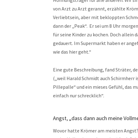
von Arzt zu Arzt gerannt, erzählte Kröme
Verliebtsein, aber mit bekloppten Schm
dann der „Peak“. Er sei um 8 Uhr morge
für seine Kinder zu kochen. Doch allein d
gedauert. Im Supermarkt haben er angefa
wie das hier geht.“
Eine gute Beschreibung, fand Sträter, d
(„weil Harald Schmidt auch Schirmherr i
Pillepalle“ und ein mieses Gefühl, das 
einfach nur schrecklich“.
Angst, „dass dann auch meine Vollme
Wovor hatte Krömer am meisten Angst? E