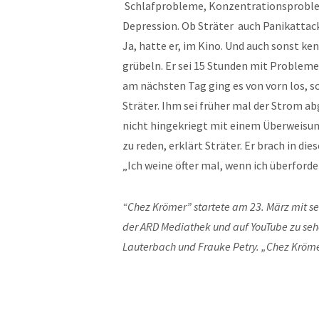
Schlafprobleme, Konzentrationsproble
Depression. Ob Sträter auch Panikattack
Ja, hatte er, im Kino. Und auch sonst 
grübeln. Er sei 15 Stunden mit Problem
am nächsten Tag ging es von vorn los, sc
Sträter. Ihm sei früher mal der Strom a
nicht hingekriegt mit einem Überweisun
zu reden, erklärt Sträter. Er brach in d
„Ich weine öfter mal, wenn ich überforder
“Chez Krömer” startete am 23. März mit sec
der ARD Mediathek und auf YouTube zu seh
Lauterbach und Frauke Petry. „Chez Kröme