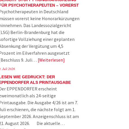
FÜR PSYCHOTHERAPEUTEN – VORERST
Psychotherapeuten in Deutschland
müssen vorerst keine Honorarkürzungen
hinnehmen. Das Landessozialgericht
(LSG) Berlin-Brandenburg hat die
sofortige Vollziehung einer geplanten
Absenkung der Vergütung um 4,5
Prozent im Eilverfahren ausgesetzt
(Beschluss 9. Juli…
Weiterlesen
9. Juli 2026
LESEN WIE GEDRUCKT: DER
EPPENDORFER ALS PRINTAUSGABE
Der EPPENDORFER erscheint
zweimonatlich als 24-seitige
Printausgabe. Die Ausgabe 4/26 ist am 7.
Juli erschienen, die nächste folgt am 1.
September 2026. Anzeigenschluss ist am
21. August 2026. Die aktuelle…