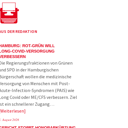
AUS DER REDAKTION
HAMBURG: ROT-GRÜN WILL
LONG-COVID-VERSORGUNG
VERBESSERN
Die Regierungsfraktionen von Grünen
und SPD in der Hamburgischen
Bürgerschaft wollen die medizinische
Versorgung von Menschen mit Post-
Acute-Infection-Syndromen (PAIS) wie
Long Covid oder ME/CFS verbessern. Ziel
ist ein schnellerer Zugang…
Weiterlesen
5. August 2026
GERICHT STOPPT HONORARKÜRZUNG