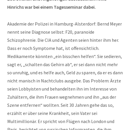
Hinrichs war bei einem Tagesseminar dabei.
Akademie der Polizei in Hamburg-Alsterdorf: Bernd Meyer
nennt seine Diagnose selbst: F20, paranoide
Schizophrenie. Die CIA und Agenten seien hinter ihm her.
Dass er noch Symptome hat, ist offensichtlich.
Medikamente könnten „ein bisschen helfen“. Sie sedieren,
sagt er, „schalten das Gehirn ab“, er sei dann nicht mehr
so unruhig, und es helfe auch, Geld zu sparen, da er es dann
nicht manisch in Nachtclubs ausgebe. Das Problem: Ärzte
seien Lobbyisten und behandelten ihn im Interesse von
Zuhältern, die ihm Frauen wegnehmen und ihn „aus der
Szene entfernen“ wollten. Seit 30 Jahren gehe das so,
erzählt er über seine Krankheit, sein Vater sei
Multimillionär. Er spricht von Flügen nach London und
Paris, berichtet von russischen Informanten, die ihm