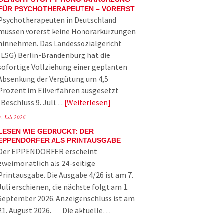
FÜR PSYCHOTHERAPEUTEN – VORERST
Psychotherapeuten in Deutschland
müssen vorerst keine Honorarkürzungen
hinnehmen. Das Landessozialgericht
(LSG) Berlin-Brandenburg hat die
sofortige Vollziehung einer geplanten
Absenkung der Vergütung um 4,5
Prozent im Eilverfahren ausgesetzt
(Beschluss 9. Juli…
Weiterlesen
9. Juli 2026
LESEN WIE GEDRUCKT: DER
EPPENDORFER ALS PRINTAUSGABE
Der EPPENDORFER erscheint
zweimonatlich als 24-seitige
Printausgabe. Die Ausgabe 4/26 ist am 7.
Juli erschienen, die nächste folgt am 1.
September 2026. Anzeigenschluss ist am
21. August 2026. Die aktuelle…