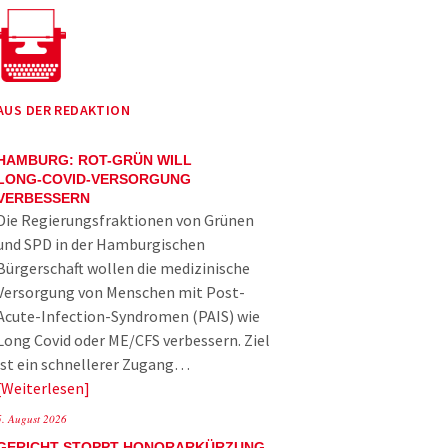
AUS DER REDAKTION
HAMBURG: ROT-GRÜN WILL
LONG-COVID-VERSORGUNG
VERBESSERN
Die Regierungsfraktionen von Grünen
und SPD in der Hamburgischen
Bürgerschaft wollen die medizinische
Versorgung von Menschen mit Post-
Acute-Infection-Syndromen (PAIS) wie
Long Covid oder ME/CFS verbessern. Ziel
ist ein schnellerer Zugang…
Weiterlesen
5. August 2026
GERICHT STOPPT HONORARKÜRZUNG