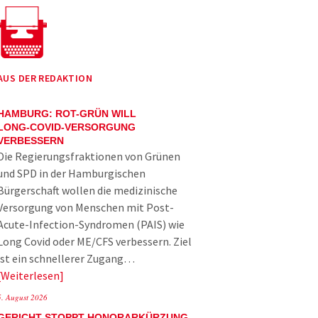
AUS DER REDAKTION
HAMBURG: ROT-GRÜN WILL
LONG-COVID-VERSORGUNG
VERBESSERN
Die Regierungsfraktionen von Grünen
und SPD in der Hamburgischen
Bürgerschaft wollen die medizinische
Versorgung von Menschen mit Post-
Acute-Infection-Syndromen (PAIS) wie
Long Covid oder ME/CFS verbessern. Ziel
ist ein schnellerer Zugang…
Weiterlesen
5. August 2026
GERICHT STOPPT HONORARKÜRZUNG