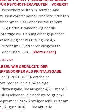
FÜR PSYCHOTHERAPEUTEN – VORERST
Psychotherapeuten in Deutschland
müssen vorerst keine Honorarkürzungen
hinnehmen. Das Landessozialgericht
(LSG) Berlin-Brandenburg hat die
sofortige Vollziehung einer geplanten
Absenkung der Vergütung um 4,5
Prozent im Eilverfahren ausgesetzt
(Beschluss 9. Juli…
Weiterlesen
9. Juli 2026
LESEN WIE GEDRUCKT: DER
EPPENDORFER ALS PRINTAUSGABE
Der EPPENDORFER erscheint
zweimonatlich als 24-seitige
Printausgabe. Die Ausgabe 4/26 ist am 7.
Juli erschienen, die nächste folgt am 1.
September 2026. Anzeigenschluss ist am
21. August 2026. Die aktuelle…