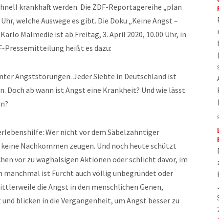
chnell krankhaft werden. Die ZDF-Reportagereihe „plan
5 Uhr, welche Auswege es gibt. Die Doku „Keine Angst –
arlo Malmedie ist ab Freitag, 3. April 2020, 10.00 Uhr, in
F-Pressemitteilung heißt es dazu:
nter Angststörungen. Jeder Siebte in Deutschland ist
n. Doch ab wann ist Angst eine Krankheit? Und wie lässt
en?
erlebenshilfe: Wer nicht vor dem Säbelzahntiger
e keine Nachkommen zeugen. Und noch heute schützt
hen vor zu waghalsigen Aktionen oder schlicht davor, im
ch manchmal ist Furcht auch völlig unbegründet oder
ittlerweile die Angst in den menschlichen Genen,
 und blicken in die Vergangenheit, um Angst besser zu