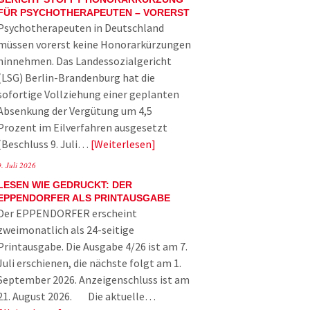
FÜR PSYCHOTHERAPEUTEN – VORERST
Psychotherapeuten in Deutschland
müssen vorerst keine Honorarkürzungen
hinnehmen. Das Landessozialgericht
(LSG) Berlin-Brandenburg hat die
sofortige Vollziehung einer geplanten
Absenkung der Vergütung um 4,5
Prozent im Eilverfahren ausgesetzt
(Beschluss 9. Juli…
Weiterlesen
9. Juli 2026
LESEN WIE GEDRUCKT: DER
EPPENDORFER ALS PRINTAUSGABE
Der EPPENDORFER erscheint
zweimonatlich als 24-seitige
Printausgabe. Die Ausgabe 4/26 ist am 7.
Juli erschienen, die nächste folgt am 1.
September 2026. Anzeigenschluss ist am
21. August 2026. Die aktuelle…