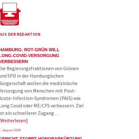
AUS DER REDAKTION
HAMBURG: ROT-GRÜN WILL
LONG-COVID-VERSORGUNG
VERBESSERN
Die Regierungsfraktionen von Grünen
und SPD in der Hamburgischen
Bürgerschaft wollen die medizinische
Versorgung von Menschen mit Post-
Acute-Infection-Syndromen (PAIS) wie
Long Covid oder ME/CFS verbessern. Ziel
ist ein schnellerer Zugang…
Weiterlesen
5. August 2026
GERICHT STOPPT HONORARKÜRZUNG