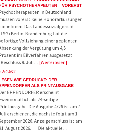
FÜR PSYCHOTHERAPEUTEN – VORERST
Psychotherapeuten in Deutschland
müssen vorerst keine Honorarkürzungen
hinnehmen. Das Landessozialgericht
(LSG) Berlin-Brandenburg hat die
sofortige Vollziehung einer geplanten
Absenkung der Vergütung um 4,5
Prozent im Eilverfahren ausgesetzt
(Beschluss 9. Juli…
Weiterlesen
9. Juli 2026
LESEN WIE GEDRUCKT: DER
EPPENDORFER ALS PRINTAUSGABE
Der EPPENDORFER erscheint
zweimonatlich als 24-seitige
Printausgabe. Die Ausgabe 4/26 ist am 7.
Juli erschienen, die nächste folgt am 1.
September 2026. Anzeigenschluss ist am
21. August 2026. Die aktuelle…