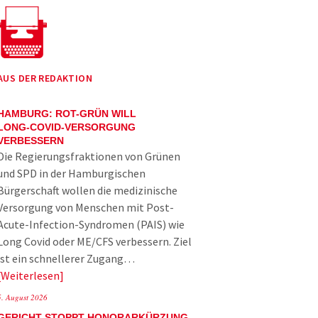
AUS DER REDAKTION
HAMBURG: ROT-GRÜN WILL
LONG-COVID-VERSORGUNG
VERBESSERN
Die Regierungsfraktionen von Grünen
und SPD in der Hamburgischen
Bürgerschaft wollen die medizinische
Versorgung von Menschen mit Post-
Acute-Infection-Syndromen (PAIS) wie
Long Covid oder ME/CFS verbessern. Ziel
ist ein schnellerer Zugang…
Weiterlesen
5. August 2026
GERICHT STOPPT HONORARKÜRZUNG