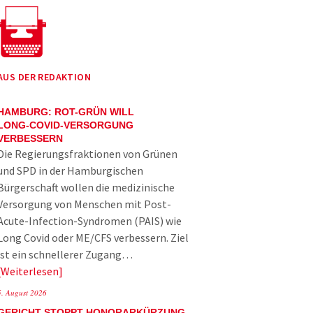
AUS DER REDAKTION
HAMBURG: ROT-GRÜN WILL
LONG-COVID-VERSORGUNG
VERBESSERN
Die Regierungsfraktionen von Grünen
und SPD in der Hamburgischen
Bürgerschaft wollen die medizinische
Versorgung von Menschen mit Post-
Acute-Infection-Syndromen (PAIS) wie
Long Covid oder ME/CFS verbessern. Ziel
ist ein schnellerer Zugang…
Weiterlesen
5. August 2026
GERICHT STOPPT HONORARKÜRZUNG