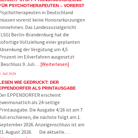
FÜR PSYCHOTHERAPEUTEN – VORERST
Psychotherapeuten in Deutschland
müssen vorerst keine Honorarkürzungen
hinnehmen. Das Landessozialgericht
(LSG) Berlin-Brandenburg hat die
sofortige Vollziehung einer geplanten
Absenkung der Vergütung um 4,5
Prozent im Eilverfahren ausgesetzt
(Beschluss 9. Juli…
Weiterlesen
9. Juli 2026
LESEN WIE GEDRUCKT: DER
EPPENDORFER ALS PRINTAUSGABE
Der EPPENDORFER erscheint
zweimonatlich als 24-seitige
Printausgabe. Die Ausgabe 4/26 ist am 7.
Juli erschienen, die nächste folgt am 1.
September 2026. Anzeigenschluss ist am
21. August 2026. Die aktuelle…