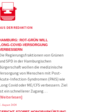
AUS DER REDAKTION
HAMBURG: ROT-GRÜN WILL
LONG-COVID-VERSORGUNG
VERBESSERN
Die Regierungsfraktionen von Grünen
und SPD in der Hamburgischen
Bürgerschaft wollen die medizinische
Versorgung von Menschen mit Post-
Acute-Infection-Syndromen (PAIS) wie
Long Covid oder ME/CFS verbessern. Ziel
ist ein schnellerer Zugang…
Weiterlesen
5. August 2026
GERICHT STOPPT HONORARKÜRZUNG