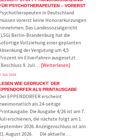
FÜR PSYCHOTHERAPEUTEN – VORERST
Psychotherapeuten in Deutschland
müssen vorerst keine Honorarkürzungen
hinnehmen. Das Landessozialgericht
(LSG) Berlin-Brandenburg hat die
sofortige Vollziehung einer geplanten
Absenkung der Vergütung um 4,5
Prozent im Eilverfahren ausgesetzt
(Beschluss 9. Juli…
Weiterlesen
9. Juli 2026
LESEN WIE GEDRUCKT: DER
EPPENDORFER ALS PRINTAUSGABE
Der EPPENDORFER erscheint
zweimonatlich als 24-seitige
Printausgabe. Die Ausgabe 4/26 ist am 7.
Juli erschienen, die nächste folgt am 1.
September 2026. Anzeigenschluss ist am
21. August 2026. Die aktuelle…