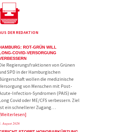
AUS DER REDAKTION
HAMBURG: ROT-GRÜN WILL
LONG-COVID-VERSORGUNG
VERBESSERN
Die Regierungsfraktionen von Grünen
und SPD in der Hamburgischen
Bürgerschaft wollen die medizinische
Versorgung von Menschen mit Post-
Acute-Infection-Syndromen (PAIS) wie
Long Covid oder ME/CFS verbessern. Ziel
ist ein schnellerer Zugang…
Weiterlesen
5. August 2026
GERICHT STOPPT HONORARKÜRZUNG