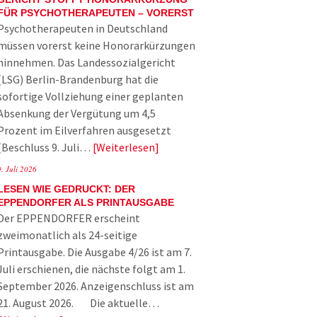
FÜR PSYCHOTHERAPEUTEN – VORERST
Psychotherapeuten in Deutschland
müssen vorerst keine Honorarkürzungen
hinnehmen. Das Landessozialgericht
(LSG) Berlin-Brandenburg hat die
sofortige Vollziehung einer geplanten
Absenkung der Vergütung um 4,5
Prozent im Eilverfahren ausgesetzt
(Beschluss 9. Juli…
Weiterlesen
9. Juli 2026
LESEN WIE GEDRUCKT: DER
EPPENDORFER ALS PRINTAUSGABE
Der EPPENDORFER erscheint
zweimonatlich als 24-seitige
Printausgabe. Die Ausgabe 4/26 ist am 7.
Juli erschienen, die nächste folgt am 1.
September 2026. Anzeigenschluss ist am
21. August 2026. Die aktuelle…