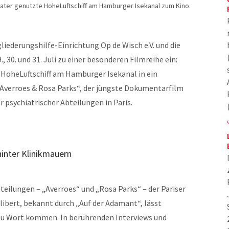
eater genutzte HoheLuftschiff am Hamburger Isekanal zum Kino.
gliederungshilfe-Einrichtung Op de Wisch e.V. und die
 30. und 31. Juli zu einer besonderen Filmreihe ein:
HoheLuftschiff am Hamburger Isekanal in ein
 „Averroes & Rosa Parks“, der jüngste Dokumentarfilm
r psychiatrischer Abteilungen in Paris.
hinter Klinikmauern
teilungen – „Averroes“ und „Rosa Parks“ – der Pariser
libert, bekannt durch „Auf der Adamant“, lässt
 zu Wort kommen. In berührenden Interviews und