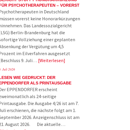
FÜR PSYCHOTHERAPEUTEN – VORERST
Psychotherapeuten in Deutschland
müssen vorerst keine Honorarkürzungen
hinnehmen. Das Landessozialgericht
(LSG) Berlin-Brandenburg hat die
sofortige Vollziehung einer geplanten
Absenkung der Vergütung um 4,5
Prozent im Eilverfahren ausgesetzt
(Beschluss 9. Juli…
Weiterlesen
9. Juli 2026
LESEN WIE GEDRUCKT: DER
EPPENDORFER ALS PRINTAUSGABE
Der EPPENDORFER erscheint
zweimonatlich als 24-seitige
Printausgabe. Die Ausgabe 4/26 ist am 7.
Juli erschienen, die nächste folgt am 1.
September 2026. Anzeigenschluss ist am
21. August 2026. Die aktuelle…