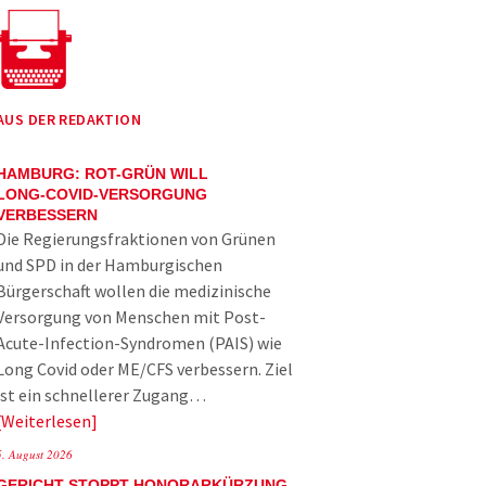
AUS DER REDAKTION
HAMBURG: ROT-GRÜN WILL
LONG-COVID-VERSORGUNG
VERBESSERN
Die Regierungsfraktionen von Grünen
und SPD in der Hamburgischen
Bürgerschaft wollen die medizinische
Versorgung von Menschen mit Post-
Acute-Infection-Syndromen (PAIS) wie
Long Covid oder ME/CFS verbessern. Ziel
ist ein schnellerer Zugang…
Weiterlesen
5. August 2026
GERICHT STOPPT HONORARKÜRZUNG