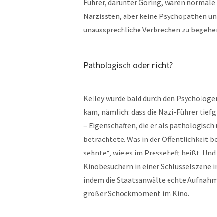
Führer, darunter Göring, waren normale
Narzissten, aber keine Psychopathen u
unaussprechliche Verbrechen zu begehe
Pathologisch oder nicht?
Kelley wurde bald durch den Psychologen
kam, nämlich: dass die Nazi-Führer tie
– Eigenschaften, die er als pathologisc
betrachtete. Was in der Öffentlichkeit 
sehnte“, wie es im Presseheft heißt. Und
Kinobesuchern in einer Schlüsselszene i
indem die Staatsanwälte echte Aufnahme
großer Schockmoment im Kino.