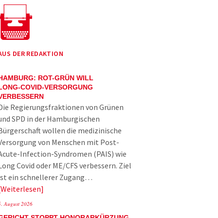
AUS DER REDAKTION
HAMBURG: ROT-GRÜN WILL
LONG-COVID-VERSORGUNG
VERBESSERN
Die Regierungsfraktionen von Grünen
und SPD in der Hamburgischen
Bürgerschaft wollen die medizinische
Versorgung von Menschen mit Post-
Acute-Infection-Syndromen (PAIS) wie
Long Covid oder ME/CFS verbessern. Ziel
ist ein schnellerer Zugang…
Weiterlesen
5. August 2026
GERICHT STOPPT HONORARKÜRZUNG