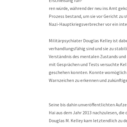
Erschießung füh-
ren würde, während der neu ins Amt ge
Prozess bestand, um sie vor Gericht zu 
Nazi-Hauptkriegsverbrecher vor ein inte
Militärpsychiater Douglas Kelley ist dab
verhandlungsfähig sind und sie zu stabil
Verständnis des mentalen Zustands und
mit Gesprächen und Tests versuchte Kell
geschehen konnten. Konnte womöglich ei
Warnzeichen zu erkennen und zukünftige
Seine bis dahin unveröffentlichten Aufz
Hai aus dem Jahr 2013 nachzulesen, die 
Douglas M. Kelley kam letztendlich zu d