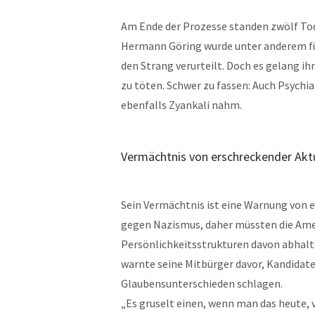
Am Ende der Prozesse standen zwölf Tode
Hermann Göring wurde unter anderem fü
den Strang verurteilt. Doch es gelang ih
zu töten. Schwer zu fassen: Auch Psychi
ebenfalls Zyankali nahm.
Vermächtnis von erschreckender Aktu
Sein Vermächtnis ist eine Warnung von e
gegen Nazismus, daher müssten die Ame
Persönlichkeitsstrukturen davon abhalten
warnte seine Mitbürger davor, Kandidate
Glaubensunterschieden schlagen.
„Es gruselt einen, wenn man das heute, v