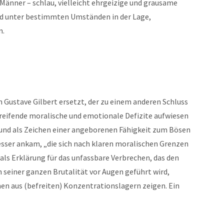
 Männer – schlau, vielleicht ehrgeizige und grausame
nd unter bestimmten Umständen in der Lage,
n.
 Gustave Gilbert ersetzt, der zu einem anderen Schluss
fgreifende moralische und emotionale Defizite aufwiesen
h und als Zeichen einer angeborenen Fähigkeit zum Bösen
besser ankam, „die sich nach klaren moralischen Grenzen
 als Erklärung für das unfassbare Verbrechen, das den
n seiner ganzen Brutalität vor Augen geführt wird,
n aus (befreiten) Konzentrationslagern zeigen. Ein