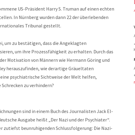
kommene US-Präsident Harry S. Truman auf einen echten
stellen. In Nürnberg wurden dann 22 der überlebenden
rnationales Tribunal gestellt.
ei, um zu bestätigen, dass die Angeklagten
isieren, um ihre Prozessfähigkeit zu erhalten. Durch das
 der Motivation von Männern wie Hermann Göring und
ey herauszufinden, wie derartige Gräueltaten
ne psychiatrische Sichtweise der Welt helfen,
 Schrecken zu verhindern?
eichnungen sind in einem Buch des Journalisten Jack El-
deutsche Ausgabe heißt „Der Nazi und der Psychiater“.
er zutiefst beunruhigenden Schlussfolgerung: Die Nazi-