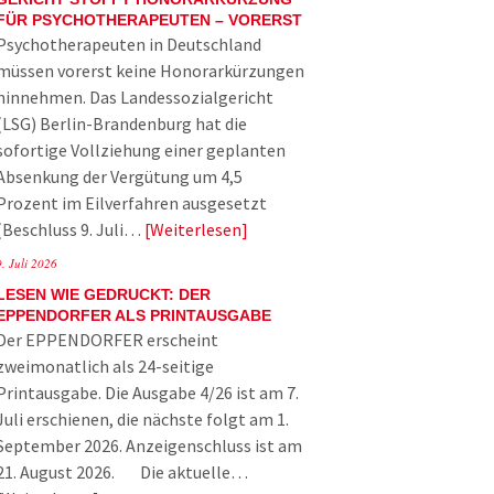
FÜR PSYCHOTHERAPEUTEN – VORERST
Psychotherapeuten in Deutschland
müssen vorerst keine Honorarkürzungen
hinnehmen. Das Landessozialgericht
(LSG) Berlin-Brandenburg hat die
sofortige Vollziehung einer geplanten
Absenkung der Vergütung um 4,5
Prozent im Eilverfahren ausgesetzt
(Beschluss 9. Juli…
Weiterlesen
9. Juli 2026
LESEN WIE GEDRUCKT: DER
EPPENDORFER ALS PRINTAUSGABE
Der EPPENDORFER erscheint
zweimonatlich als 24-seitige
Printausgabe. Die Ausgabe 4/26 ist am 7.
Juli erschienen, die nächste folgt am 1.
September 2026. Anzeigenschluss ist am
21. August 2026. Die aktuelle…