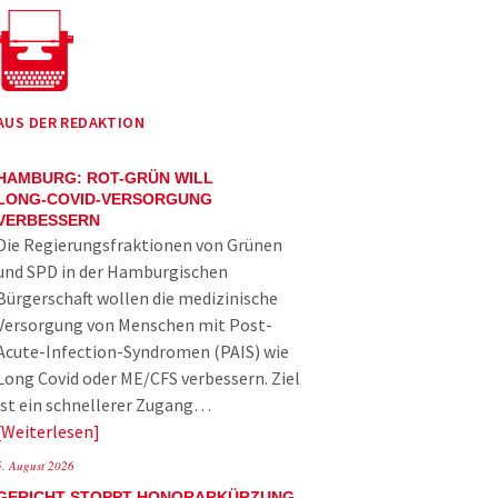
AUS DER REDAKTION
HAMBURG: ROT-GRÜN WILL
LONG-COVID-VERSORGUNG
VERBESSERN
Die Regierungsfraktionen von Grünen
und SPD in der Hamburgischen
Bürgerschaft wollen die medizinische
Versorgung von Menschen mit Post-
Acute-Infection-Syndromen (PAIS) wie
Long Covid oder ME/CFS verbessern. Ziel
ist ein schnellerer Zugang…
Weiterlesen
5. August 2026
GERICHT STOPPT HONORARKÜRZUNG