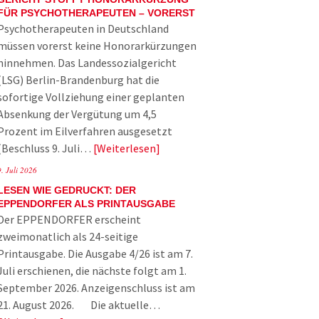
FÜR PSYCHOTHERAPEUTEN – VORERST
Psychotherapeuten in Deutschland
müssen vorerst keine Honorarkürzungen
hinnehmen. Das Landessozialgericht
(LSG) Berlin-Brandenburg hat die
sofortige Vollziehung einer geplanten
Absenkung der Vergütung um 4,5
Prozent im Eilverfahren ausgesetzt
(Beschluss 9. Juli…
Weiterlesen
9. Juli 2026
LESEN WIE GEDRUCKT: DER
EPPENDORFER ALS PRINTAUSGABE
Der EPPENDORFER erscheint
zweimonatlich als 24-seitige
Printausgabe. Die Ausgabe 4/26 ist am 7.
Juli erschienen, die nächste folgt am 1.
September 2026. Anzeigenschluss ist am
21. August 2026. Die aktuelle…