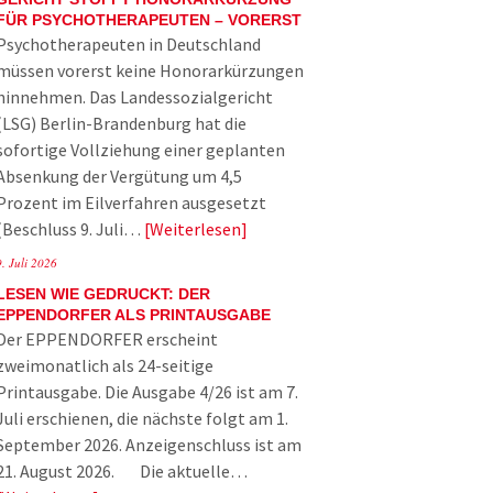
FÜR PSYCHOTHERAPEUTEN – VORERST
Psychotherapeuten in Deutschland
müssen vorerst keine Honorarkürzungen
hinnehmen. Das Landessozialgericht
(LSG) Berlin-Brandenburg hat die
sofortige Vollziehung einer geplanten
Absenkung der Vergütung um 4,5
Prozent im Eilverfahren ausgesetzt
(Beschluss 9. Juli…
Weiterlesen
9. Juli 2026
LESEN WIE GEDRUCKT: DER
EPPENDORFER ALS PRINTAUSGABE
Der EPPENDORFER erscheint
zweimonatlich als 24-seitige
Printausgabe. Die Ausgabe 4/26 ist am 7.
Juli erschienen, die nächste folgt am 1.
September 2026. Anzeigenschluss ist am
21. August 2026. Die aktuelle…