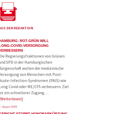
AUS DER REDAKTION
HAMBURG: ROT-GRÜN WILL
LONG-COVID-VERSORGUNG
VERBESSERN
Die Regierungsfraktionen von Grünen
und SPD in der Hamburgischen
Bürgerschaft wollen die medizinische
Versorgung von Menschen mit Post-
Acute-Infection-Syndromen (PAIS) wie
Long Covid oder ME/CFS verbessern. Ziel
ist ein schnellerer Zugang…
Weiterlesen
5. August 2026
GERICHT STOPPT HONORARKÜRZUNG