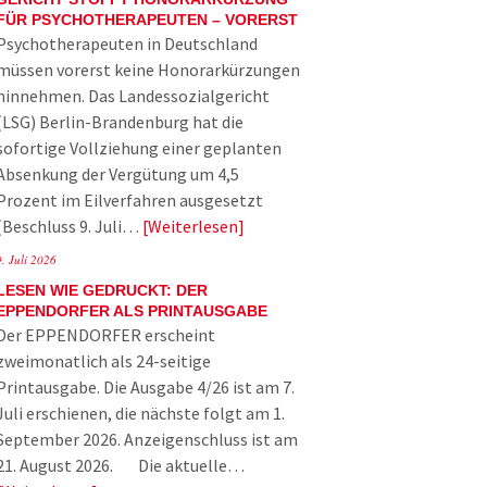
FÜR PSYCHOTHERAPEUTEN – VORERST
Psychotherapeuten in Deutschland
müssen vorerst keine Honorarkürzungen
hinnehmen. Das Landessozialgericht
(LSG) Berlin-Brandenburg hat die
sofortige Vollziehung einer geplanten
Absenkung der Vergütung um 4,5
Prozent im Eilverfahren ausgesetzt
(Beschluss 9. Juli…
Weiterlesen
9. Juli 2026
LESEN WIE GEDRUCKT: DER
EPPENDORFER ALS PRINTAUSGABE
Der EPPENDORFER erscheint
zweimonatlich als 24-seitige
Printausgabe. Die Ausgabe 4/26 ist am 7.
Juli erschienen, die nächste folgt am 1.
September 2026. Anzeigenschluss ist am
21. August 2026. Die aktuelle…