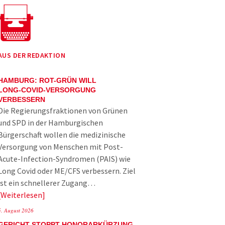
AUS DER REDAKTION
HAMBURG: ROT-GRÜN WILL
LONG-COVID-VERSORGUNG
VERBESSERN
Die Regierungsfraktionen von Grünen
und SPD in der Hamburgischen
Bürgerschaft wollen die medizinische
Versorgung von Menschen mit Post-
Acute-Infection-Syndromen (PAIS) wie
Long Covid oder ME/CFS verbessern. Ziel
ist ein schnellerer Zugang…
Weiterlesen
5. August 2026
GERICHT STOPPT HONORARKÜRZUNG