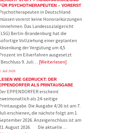
FÜR PSYCHOTHERAPEUTEN – VORERST
Psychotherapeuten in Deutschland
müssen vorerst keine Honorarkürzungen
hinnehmen. Das Landessozialgericht
(LSG) Berlin-Brandenburg hat die
sofortige Vollziehung einer geplanten
Absenkung der Vergütung um 4,5
Prozent im Eilverfahren ausgesetzt
(Beschluss 9. Juli…
Weiterlesen
9. Juli 2026
LESEN WIE GEDRUCKT: DER
EPPENDORFER ALS PRINTAUSGABE
Der EPPENDORFER erscheint
zweimonatlich als 24-seitige
Printausgabe. Die Ausgabe 4/26 ist am 7.
Juli erschienen, die nächste folgt am 1.
September 2026. Anzeigenschluss ist am
21. August 2026. Die aktuelle…