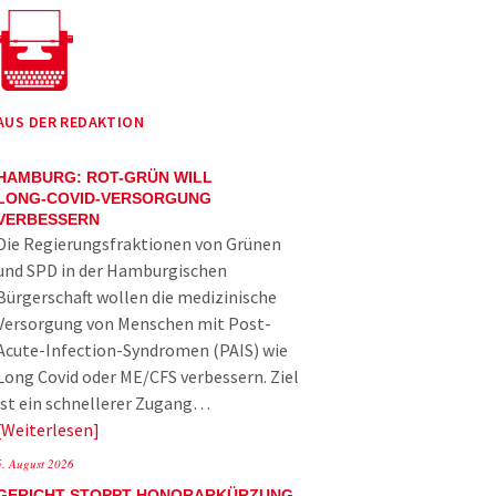
AUS DER REDAKTION
HAMBURG: ROT-GRÜN WILL
LONG-COVID-VERSORGUNG
VERBESSERN
Die Regierungsfraktionen von Grünen
und SPD in der Hamburgischen
Bürgerschaft wollen die medizinische
Versorgung von Menschen mit Post-
Acute-Infection-Syndromen (PAIS) wie
Long Covid oder ME/CFS verbessern. Ziel
ist ein schnellerer Zugang…
Weiterlesen
5. August 2026
GERICHT STOPPT HONORARKÜRZUNG