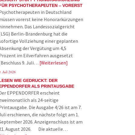
FÜR PSYCHOTHERAPEUTEN – VORERST
Psychotherapeuten in Deutschland
müssen vorerst keine Honorarkürzungen
hinnehmen. Das Landessozialgericht
(LSG) Berlin-Brandenburg hat die
sofortige Vollziehung einer geplanten
Absenkung der Vergütung um 4,5
Prozent im Eilverfahren ausgesetzt
(Beschluss 9. Juli…
Weiterlesen
9. Juli 2026
LESEN WIE GEDRUCKT: DER
EPPENDORFER ALS PRINTAUSGABE
Der EPPENDORFER erscheint
zweimonatlich als 24-seitige
Printausgabe. Die Ausgabe 4/26 ist am 7.
Juli erschienen, die nächste folgt am 1.
September 2026. Anzeigenschluss ist am
21. August 2026. Die aktuelle…