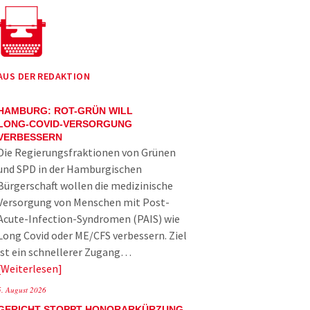
AUS DER REDAKTION
HAMBURG: ROT-GRÜN WILL
LONG-COVID-VERSORGUNG
VERBESSERN
Die Regierungsfraktionen von Grünen
und SPD in der Hamburgischen
Bürgerschaft wollen die medizinische
Versorgung von Menschen mit Post-
Acute-Infection-Syndromen (PAIS) wie
Long Covid oder ME/CFS verbessern. Ziel
ist ein schnellerer Zugang…
Weiterlesen
5. August 2026
GERICHT STOPPT HONORARKÜRZUNG