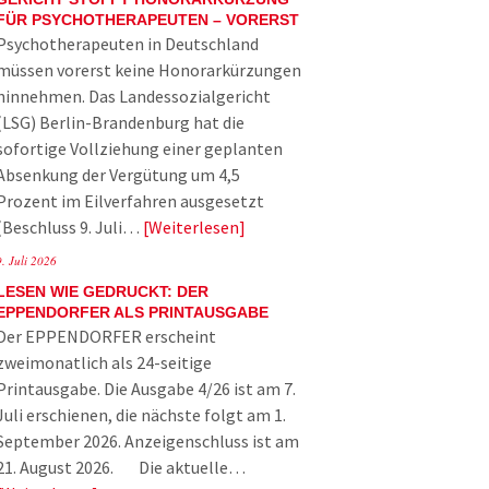
FÜR PSYCHOTHERAPEUTEN – VORERST
Psychotherapeuten in Deutschland
müssen vorerst keine Honorarkürzungen
hinnehmen. Das Landessozialgericht
(LSG) Berlin-Brandenburg hat die
sofortige Vollziehung einer geplanten
Absenkung der Vergütung um 4,5
Prozent im Eilverfahren ausgesetzt
(Beschluss 9. Juli…
Weiterlesen
9. Juli 2026
LESEN WIE GEDRUCKT: DER
EPPENDORFER ALS PRINTAUSGABE
Der EPPENDORFER erscheint
zweimonatlich als 24-seitige
Printausgabe. Die Ausgabe 4/26 ist am 7.
Juli erschienen, die nächste folgt am 1.
September 2026. Anzeigenschluss ist am
21. August 2026. Die aktuelle…