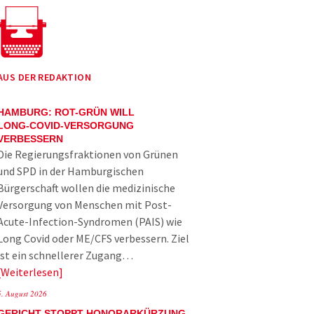
AUS DER REDAKTION
HAMBURG: ROT-GRÜN WILL
LONG-COVID-VERSORGUNG
VERBESSERN
Die Regierungsfraktionen von Grünen
und SPD in der Hamburgischen
Bürgerschaft wollen die medizinische
Versorgung von Menschen mit Post-
Acute-Infection-Syndromen (PAIS) wie
Long Covid oder ME/CFS verbessern. Ziel
ist ein schnellerer Zugang…
Weiterlesen
5. August 2026
GERICHT STOPPT HONORARKÜRZUNG