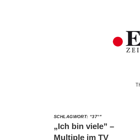
T
SCHLAGWORT:
“37°"
„Ich bin viele” –
Multiple im TV