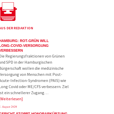
AUS DER REDAKTION
HAMBURG: ROT-GRÜN WILL
LONG-COVID-VERSORGUNG
VERBESSERN
Die Regierungsfraktionen von Grünen
und SPD in der Hamburgischen
Bürgerschaft wollen die medizinische
Versorgung von Menschen mit Post-
Acute-Infection-Syndromen (PAIS) wie
Long Covid oder ME/CFS verbessern. Ziel
ist ein schnellerer Zugang…
Weiterlesen
5. August 2026
GERICHT STOPPT HONORARKÜRZUNG