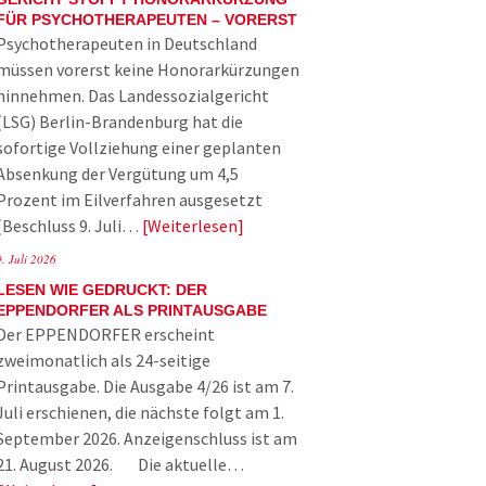
FÜR PSYCHOTHERAPEUTEN – VORERST
Psychotherapeuten in Deutschland
müssen vorerst keine Honorarkürzungen
hinnehmen. Das Landessozialgericht
(LSG) Berlin-Brandenburg hat die
sofortige Vollziehung einer geplanten
Absenkung der Vergütung um 4,5
Prozent im Eilverfahren ausgesetzt
(Beschluss 9. Juli…
Weiterlesen
9. Juli 2026
LESEN WIE GEDRUCKT: DER
EPPENDORFER ALS PRINTAUSGABE
Der EPPENDORFER erscheint
zweimonatlich als 24-seitige
Printausgabe. Die Ausgabe 4/26 ist am 7.
Juli erschienen, die nächste folgt am 1.
September 2026. Anzeigenschluss ist am
21. August 2026. Die aktuelle…