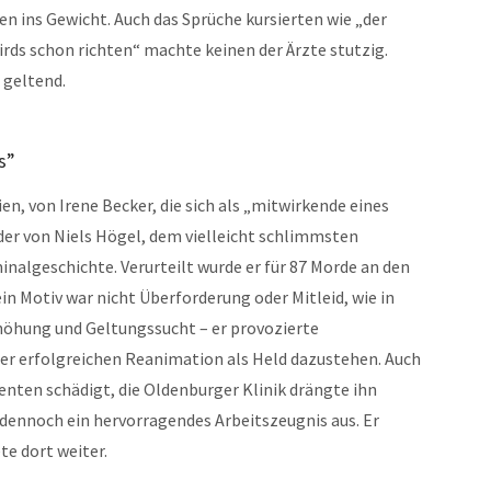
en ins Gewicht. Auch das Sprüche kursierten wie „der
wirds schon richten“ machte keinen der Ärzte stutzig.
 geltend.
s”
en, von Irene Becker, die sich als „mitwirkende eines
 der von Niels Högel, dem vielleicht schlimmsten
algeschichte. Verurteilt wurde er für 87 Morde an den
n Motiv war nicht Überforderung oder Mitleid, wie in
höhung und Geltungssucht – er provozierte
ner erfolgreichen Reanimation als Held dazustehen. Auch
tienten schädigt, die Oldenburger Klinik drängte ihn
r dennoch ein hervorragendes Arbeitszeugnis aus. Er
e dort weiter.