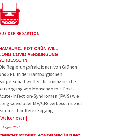
AUS DER REDAKTION
HAMBURG: ROT-GRÜN WILL
LONG-COVID-VERSORGUNG
VERBESSERN
Die Regierungsfraktionen von Grünen
und SPD in der Hamburgischen
Bürgerschaft wollen die medizinische
Versorgung von Menschen mit Post-
Acute-Infection-Syndromen (PAIS) wie
Long Covid oder ME/CFS verbessern. Ziel
ist ein schnellerer Zugang…
Weiterlesen
5. August 2026
GERICHT STOPPT HONORARKÜRZUNG