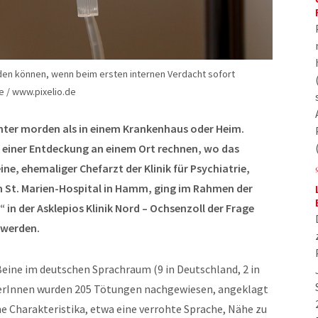
den können, wenn beim ersten internen Verdacht sofort
 / www.pixelio.de
ichter morden als in einem Krankenhaus oder Heim.
 einer Entdeckung an einem Ort rechnen, wo das
Beine, ehemaliger Chefarzt der Klinik für Psychiatrie,
St. Marien-Hospital in Hamm, ging im Rahmen der
 in der Asklepios Klinik Nord – Ochsenzoll der Frage
 werden.
eine im deutschen Sprachraum (9 in Deutschland, 2 in
TäterInnen wurden 205 Tötungen nachgewiesen, angeklagt
ine Charakteristika, etwa eine verrohte Sprache, Nähe zu