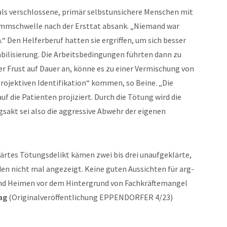
e als verschlossene, primär selbstunsichere Menschen mit
emmschwelle nach der Ersttat absank. „Niemand war
.“ Den Helferberuf hatten sie ergriffen, um sich besser
abilisierung. Die Arbeitsbedingungen führten dann zu
r Frust auf Dauer an, könne es zu einer Vermischung von
rojektiven Identifikation“ kommen, so Beine. „Die
uf die Patienten projiziert. Durch die Tötung wird die
akt sei also die aggressive Abwehr der eigenen
lärtes Tötungsdelikt kämen zwei bis drei unaufgeklärte,
den nicht mal angezeigt. Keine guten Aussichten für arg-
 und Heimen vor dem Hintergrund von Fachkräftemangel
ag
(Originalveröffentlichung EPPENDORFER 4/23)