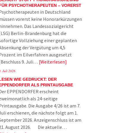
FÜR PSYCHOTHERAPEUTEN – VORERST
Psychotherapeuten in Deutschland
müssen vorerst keine Honorarkürzungen
hinnehmen. Das Landessozialgericht
(LSG) Berlin-Brandenburg hat die
sofortige Vollziehung einer geplanten
Absenkung der Vergütung um 4,5
Prozent im Eilverfahren ausgesetzt
(Beschluss 9. Juli…
Weiterlesen
9. Juli 2026
LESEN WIE GEDRUCKT: DER
EPPENDORFER ALS PRINTAUSGABE
Der EPPENDORFER erscheint
zweimonatlich als 24-seitige
Printausgabe. Die Ausgabe 4/26 ist am 7.
Juli erschienen, die nächste folgt am 1.
September 2026. Anzeigenschluss ist am
21. August 2026. Die aktuelle…