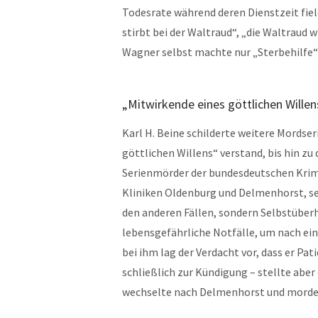
Todesrate während deren Dienstzeit fiel
stirbt bei der Waltraud“, „die Waltraud 
Wagner selbst machte nur „Sterbehilfe“
„Mitwirkende eines göttlichen Willen
Karl H. Beine schilderte weitere Mordseri
göttlichen Willens“ verstand, bis hin zu
Serienmörder der bundesdeutschen Krimin
Kliniken Oldenburg und Delmenhorst, sei
den anderen Fällen, sondern Selbstüber
lebensgefährliche Notfälle, um nach ei
bei ihm lag der Verdacht vor, dass er Pa
schließlich zur Kündigung – stellte abe
wechselte nach Delmenhorst und mordet