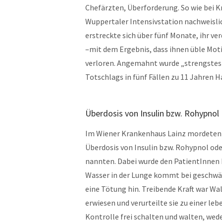
Chefärzten, Überforderung. So wie bei K
Wuppertaler Intensivstation nachweisli
erstreckte sich über fünf Monate, ihr v
–mit dem Ergebnis, dass ihnen üble Moti
verloren. Angemahnt wurde „strengstes 
Totschlags in fünf Fällen zu 11 Jahren Ha
Überdosis von Insulin bzw. Rohypnol
Im Wiener Krankenhaus Lainz mordeten z
Überdosis von Insulin bzw. Rohypnol ode
nannten. Dabei wurde den PatientInnen b
Wasser in der Lunge kommt bei geschwäch
eine Tötung hin. Treibende Kraft war Wal
erwiesen und verurteilte sie zu einer le
Kontrolle frei schalten und walten, we