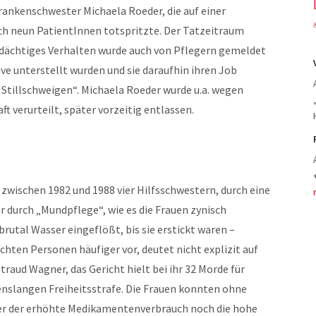
rankenschwester Michaela Roeder, die auf einer
ch neun PatientInnen totspritzte. Der Tatzeitraum
erdächtiges Verhalten wurde auch von Pflegern gemeldet
ve unterstellt wurden und sie daraufhin ihren Job
Stillschweigen“. Michaela Roeder wurde u.a. wegen
ft verurteilt, später vorzeitig entlassen.
wischen 1982 und 1988 vier Hilfsschwestern, durch eine
r durch „Mundpflege“, wie es die Frauen zynisch
rutal Wasser eingeflößt, bis sie erstickt waren –
ten Personen häufiger vor, deutet nicht explizit auf
traud Wagner, das Gericht hielt bei ihr 32 Morde für
benslangen Freiheitsstrafe. Die Frauen konnten ohne
der der erhöhte Medikamentenverbrauch noch die hohe