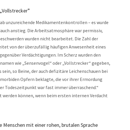
„Vollstrecker”
 gab unzureichende Medikamentenkontrollen – es wurde
brauch anstieg. Die Arbeitsatmosphäre war permissiv,
Beschwerden wurden nicht bearbeitet. Die Zahl der
eitet von der überzufällig häufigen Anwesenheit eines
 gegenüber Verdächtigungen. Im Scherz wurden den
znamen wie „Sensenvogel“ oder „Vollstrecker“ gegeben,
s sein, so Beine, der auch defizitäre Leichenschauen bei
morbiden Opfern beklagte, die vor ihrer Ermordung
Der Todeszeitpunkt war fast immer überraschend.“
rt werden können, wenn beim ersten internen Verdacht
e Menschen mit einer rohen, brutalen Sprache