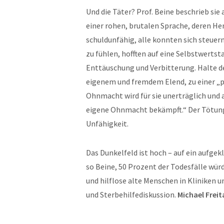
Und die Täter? Prof. Beine beschrieb si
einer rohen, brutalen Sprache, deren H
schuldunfähig, alle konnten sich steuern
zu fühlen, hofften auf eine Selbstwertst
Enttäuschung und Verbitterung. Halte de
eigenem und fremdem Elend, zu einer „p
Ohnmacht wird für sie unerträglich und a
eigene Ohnmacht bekämpft.“ Der Tötungs
Unfähigkeit.
Das Dunkelfeld ist hoch – auf ein aufgek
so Beine, 50 Prozent der Todesfälle wür
und hilflose alte Menschen in Kliniken
und Sterbehilfediskussion.
Michael Freit