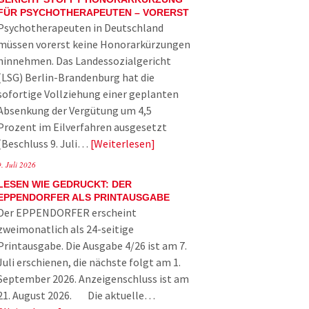
FÜR PSYCHOTHERAPEUTEN – VORERST
Psychotherapeuten in Deutschland
müssen vorerst keine Honorarkürzungen
hinnehmen. Das Landessozialgericht
(LSG) Berlin-Brandenburg hat die
sofortige Vollziehung einer geplanten
Absenkung der Vergütung um 4,5
Prozent im Eilverfahren ausgesetzt
(Beschluss 9. Juli…
Weiterlesen
9. Juli 2026
LESEN WIE GEDRUCKT: DER
EPPENDORFER ALS PRINTAUSGABE
Der EPPENDORFER erscheint
zweimonatlich als 24-seitige
Printausgabe. Die Ausgabe 4/26 ist am 7.
Juli erschienen, die nächste folgt am 1.
September 2026. Anzeigenschluss ist am
21. August 2026. Die aktuelle…