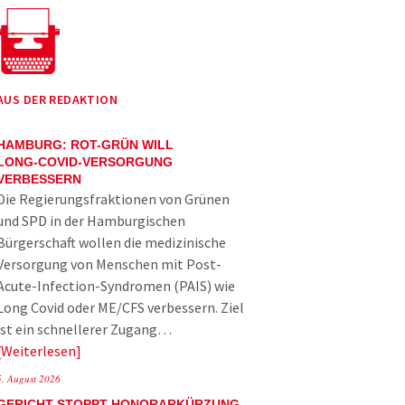
AUS DER REDAKTION
HAMBURG: ROT-GRÜN WILL
LONG-COVID-VERSORGUNG
VERBESSERN
Die Regierungsfraktionen von Grünen
und SPD in der Hamburgischen
Bürgerschaft wollen die medizinische
Versorgung von Menschen mit Post-
Acute-Infection-Syndromen (PAIS) wie
Long Covid oder ME/CFS verbessern. Ziel
ist ein schnellerer Zugang…
Weiterlesen
5. August 2026
GERICHT STOPPT HONORARKÜRZUNG