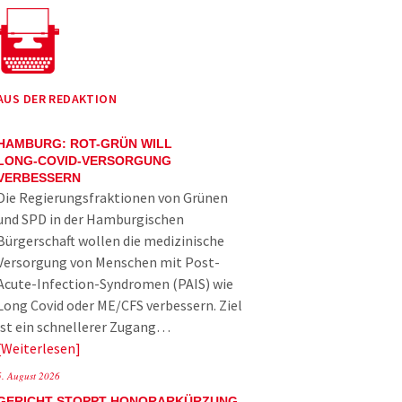
AUS DER REDAKTION
HAMBURG: ROT-GRÜN WILL
LONG-COVID-VERSORGUNG
VERBESSERN
Die Regierungsfraktionen von Grünen
und SPD in der Hamburgischen
Bürgerschaft wollen die medizinische
Versorgung von Menschen mit Post-
Acute-Infection-Syndromen (PAIS) wie
Long Covid oder ME/CFS verbessern. Ziel
ist ein schnellerer Zugang…
Weiterlesen
5. August 2026
GERICHT STOPPT HONORARKÜRZUNG