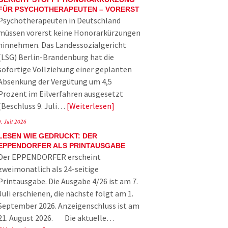
FÜR PSYCHOTHERAPEUTEN – VORERST
Psychotherapeuten in Deutschland
müssen vorerst keine Honorarkürzungen
hinnehmen. Das Landessozialgericht
(LSG) Berlin-Brandenburg hat die
sofortige Vollziehung einer geplanten
Absenkung der Vergütung um 4,5
Prozent im Eilverfahren ausgesetzt
(Beschluss 9. Juli…
Weiterlesen
9. Juli 2026
LESEN WIE GEDRUCKT: DER
EPPENDORFER ALS PRINTAUSGABE
Der EPPENDORFER erscheint
zweimonatlich als 24-seitige
Printausgabe. Die Ausgabe 4/26 ist am 7.
Juli erschienen, die nächste folgt am 1.
September 2026. Anzeigenschluss ist am
21. August 2026. Die aktuelle…