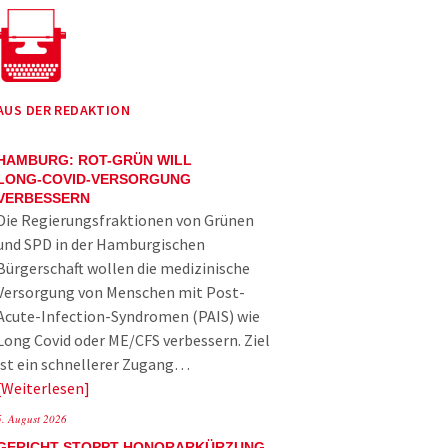
AUS DER REDAKTION
HAMBURG: ROT-GRÜN WILL
LONG-COVID-VERSORGUNG
VERBESSERN
Die Regierungsfraktionen von Grünen
und SPD in der Hamburgischen
Bürgerschaft wollen die medizinische
Versorgung von Menschen mit Post-
Acute-Infection-Syndromen (PAIS) wie
Long Covid oder ME/CFS verbessern. Ziel
ist ein schnellerer Zugang…
Weiterlesen
5. August 2026
GERICHT STOPPT HONORARKÜRZUNG