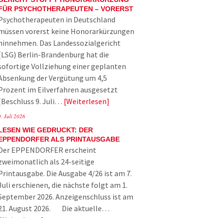
FÜR PSYCHOTHERAPEUTEN – VORERST
Psychotherapeuten in Deutschland
müssen vorerst keine Honorarkürzungen
hinnehmen. Das Landessozialgericht
(LSG) Berlin-Brandenburg hat die
sofortige Vollziehung einer geplanten
Absenkung der Vergütung um 4,5
Prozent im Eilverfahren ausgesetzt
(Beschluss 9. Juli…
Weiterlesen
9. Juli 2026
LESEN WIE GEDRUCKT: DER
EPPENDORFER ALS PRINTAUSGABE
Der EPPENDORFER erscheint
zweimonatlich als 24-seitige
Printausgabe. Die Ausgabe 4/26 ist am 7.
Juli erschienen, die nächste folgt am 1.
September 2026. Anzeigenschluss ist am
21. August 2026. Die aktuelle…