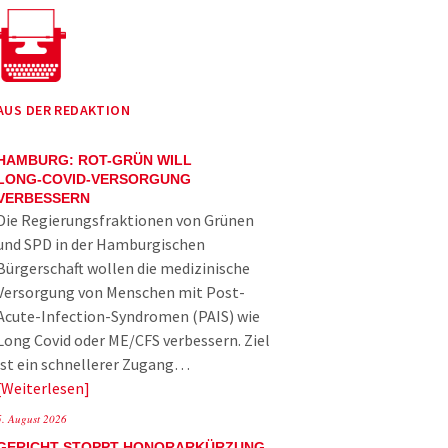
AUS DER REDAKTION
HAMBURG: ROT-GRÜN WILL
LONG-COVID-VERSORGUNG
VERBESSERN
Die Regierungsfraktionen von Grünen
und SPD in der Hamburgischen
Bürgerschaft wollen die medizinische
Versorgung von Menschen mit Post-
Acute-Infection-Syndromen (PAIS) wie
Long Covid oder ME/CFS verbessern. Ziel
ist ein schnellerer Zugang…
Weiterlesen
5. August 2026
GERICHT STOPPT HONORARKÜRZUNG