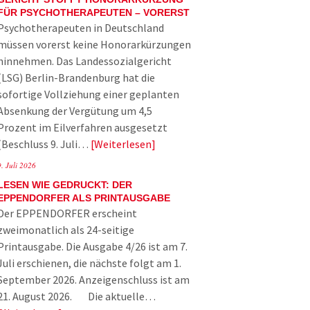
FÜR PSYCHOTHERAPEUTEN – VORERST
Psychotherapeuten in Deutschland
müssen vorerst keine Honorarkürzungen
hinnehmen. Das Landessozialgericht
(LSG) Berlin-Brandenburg hat die
sofortige Vollziehung einer geplanten
Absenkung der Vergütung um 4,5
Prozent im Eilverfahren ausgesetzt
(Beschluss 9. Juli…
Weiterlesen
9. Juli 2026
LESEN WIE GEDRUCKT: DER
EPPENDORFER ALS PRINTAUSGABE
Der EPPENDORFER erscheint
zweimonatlich als 24-seitige
Printausgabe. Die Ausgabe 4/26 ist am 7.
Juli erschienen, die nächste folgt am 1.
September 2026. Anzeigenschluss ist am
21. August 2026. Die aktuelle…