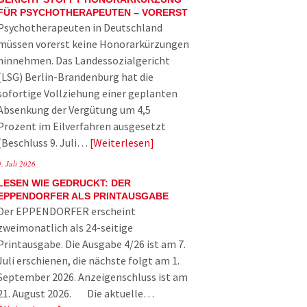
FÜR PSYCHOTHERAPEUTEN – VORERST
Psychotherapeuten in Deutschland
müssen vorerst keine Honorarkürzungen
hinnehmen. Das Landessozialgericht
(LSG) Berlin-Brandenburg hat die
sofortige Vollziehung einer geplanten
Absenkung der Vergütung um 4,5
Prozent im Eilverfahren ausgesetzt
(Beschluss 9. Juli…
Weiterlesen
9. Juli 2026
LESEN WIE GEDRUCKT: DER
EPPENDORFER ALS PRINTAUSGABE
Der EPPENDORFER erscheint
zweimonatlich als 24-seitige
Printausgabe. Die Ausgabe 4/26 ist am 7.
Juli erschienen, die nächste folgt am 1.
September 2026. Anzeigenschluss ist am
21. August 2026. Die aktuelle…