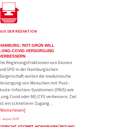
AUS DER REDAKTION
HAMBURG: ROT-GRÜN WILL
LONG-COVID-VERSORGUNG
VERBESSERN
Die Regierungsfraktionen von Grünen
und SPD in der Hamburgischen
Bürgerschaft wollen die medizinische
Versorgung von Menschen mit Post-
Acute-Infection-Syndromen (PAIS) wie
Long Covid oder ME/CFS verbessern. Ziel
ist ein schnellerer Zugang…
Weiterlesen
5. August 2026
GERICHT STOPPT HONORARKÜRZUNG