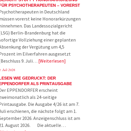
FÜR PSYCHOTHERAPEUTEN – VORERST
Psychotherapeuten in Deutschland
müssen vorerst keine Honorarkürzungen
hinnehmen. Das Landessozialgericht
(LSG) Berlin-Brandenburg hat die
sofortige Vollziehung einer geplanten
Absenkung der Vergütung um 4,5
Prozent im Eilverfahren ausgesetzt
(Beschluss 9. Juli…
Weiterlesen
9. Juli 2026
LESEN WIE GEDRUCKT: DER
EPPENDORFER ALS PRINTAUSGABE
Der EPPENDORFER erscheint
zweimonatlich als 24-seitige
Printausgabe. Die Ausgabe 4/26 ist am 7.
Juli erschienen, die nächste folgt am 1.
September 2026. Anzeigenschluss ist am
21. August 2026. Die aktuelle…