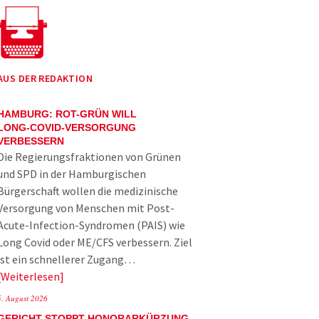
AUS DER REDAKTION
HAMBURG: ROT-GRÜN WILL
LONG-COVID-VERSORGUNG
VERBESSERN
Die Regierungsfraktionen von Grünen
und SPD in der Hamburgischen
Bürgerschaft wollen die medizinische
Versorgung von Menschen mit Post-
Acute-Infection-Syndromen (PAIS) wie
Long Covid oder ME/CFS verbessern. Ziel
ist ein schnellerer Zugang…
Weiterlesen
5. August 2026
GERICHT STOPPT HONORARKÜRZUNG