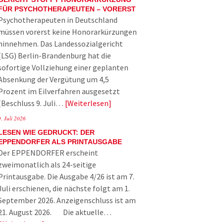
FÜR PSYCHOTHERAPEUTEN – VORERST
Psychotherapeuten in Deutschland
müssen vorerst keine Honorarkürzungen
hinnehmen. Das Landessozialgericht
(LSG) Berlin-Brandenburg hat die
sofortige Vollziehung einer geplanten
Absenkung der Vergütung um 4,5
Prozent im Eilverfahren ausgesetzt
(Beschluss 9. Juli…
Weiterlesen
9. Juli 2026
LESEN WIE GEDRUCKT: DER
EPPENDORFER ALS PRINTAUSGABE
Der EPPENDORFER erscheint
zweimonatlich als 24-seitige
Printausgabe. Die Ausgabe 4/26 ist am 7.
Juli erschienen, die nächste folgt am 1.
September 2026. Anzeigenschluss ist am
21. August 2026. Die aktuelle…