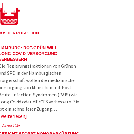
AUS DER REDAKTION
HAMBURG: ROT-GRÜN WILL
LONG-COVID-VERSORGUNG
VERBESSERN
Die Regierungsfraktionen von Grünen
und SPD in der Hamburgischen
Bürgerschaft wollen die medizinische
Versorgung von Menschen mit Post-
Acute-Infection-Syndromen (PAIS) wie
Long Covid oder ME/CFS verbessern. Ziel
ist ein schnellerer Zugang…
Weiterlesen
5. August 2026
GERICHT STOPPT HONORARKÜRZUNG