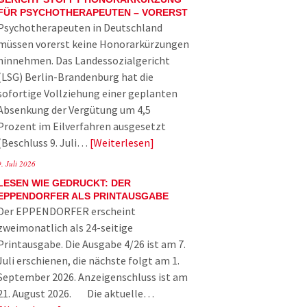
FÜR PSYCHOTHERAPEUTEN – VORERST
Psychotherapeuten in Deutschland
müssen vorerst keine Honorarkürzungen
hinnehmen. Das Landessozialgericht
(LSG) Berlin-Brandenburg hat die
sofortige Vollziehung einer geplanten
Absenkung der Vergütung um 4,5
Prozent im Eilverfahren ausgesetzt
(Beschluss 9. Juli…
Weiterlesen
9. Juli 2026
LESEN WIE GEDRUCKT: DER
EPPENDORFER ALS PRINTAUSGABE
Der EPPENDORFER erscheint
zweimonatlich als 24-seitige
Printausgabe. Die Ausgabe 4/26 ist am 7.
Juli erschienen, die nächste folgt am 1.
September 2026. Anzeigenschluss ist am
21. August 2026. Die aktuelle…