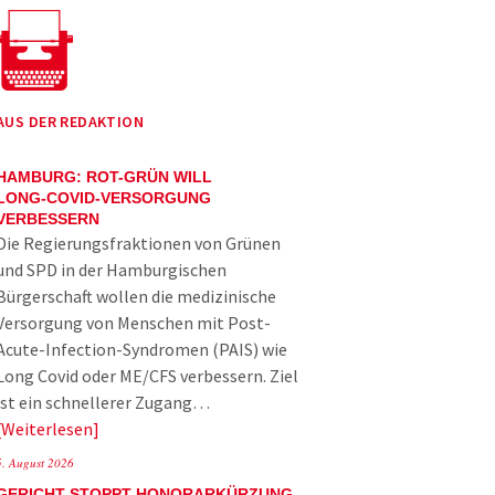
AUS DER REDAKTION
HAMBURG: ROT-GRÜN WILL
LONG-COVID-VERSORGUNG
VERBESSERN
Die Regierungsfraktionen von Grünen
und SPD in der Hamburgischen
Bürgerschaft wollen die medizinische
Versorgung von Menschen mit Post-
Acute-Infection-Syndromen (PAIS) wie
Long Covid oder ME/CFS verbessern. Ziel
ist ein schnellerer Zugang…
Weiterlesen
5. August 2026
GERICHT STOPPT HONORARKÜRZUNG