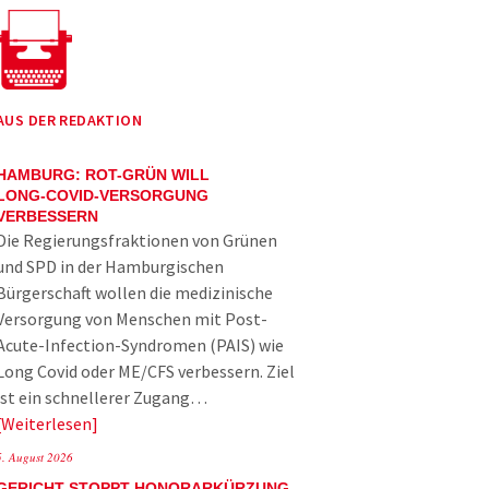
AUS DER REDAKTION
HAMBURG: ROT-GRÜN WILL
LONG-COVID-VERSORGUNG
VERBESSERN
Die Regierungsfraktionen von Grünen
und SPD in der Hamburgischen
Bürgerschaft wollen die medizinische
Versorgung von Menschen mit Post-
Acute-Infection-Syndromen (PAIS) wie
Long Covid oder ME/CFS verbessern. Ziel
ist ein schnellerer Zugang…
Weiterlesen
5. August 2026
GERICHT STOPPT HONORARKÜRZUNG