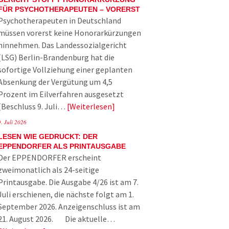
FÜR PSYCHOTHERAPEUTEN – VORERST
Psychotherapeuten in Deutschland
müssen vorerst keine Honorarkürzungen
hinnehmen. Das Landessozialgericht
(LSG) Berlin-Brandenburg hat die
sofortige Vollziehung einer geplanten
Absenkung der Vergütung um 4,5
Prozent im Eilverfahren ausgesetzt
(Beschluss 9. Juli…
Weiterlesen
9. Juli 2026
LESEN WIE GEDRUCKT: DER
EPPENDORFER ALS PRINTAUSGABE
Der EPPENDORFER erscheint
zweimonatlich als 24-seitige
Printausgabe. Die Ausgabe 4/26 ist am 7.
Juli erschienen, die nächste folgt am 1.
September 2026. Anzeigenschluss ist am
21. August 2026. Die aktuelle…