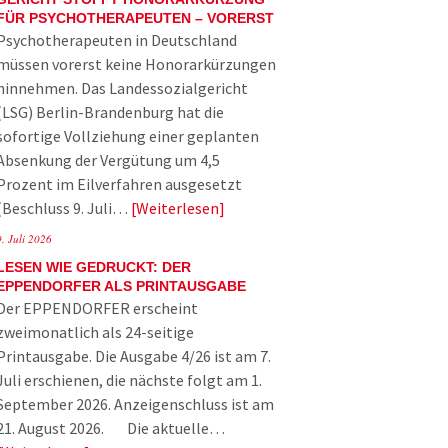
FÜR PSYCHOTHERAPEUTEN – VORERST
Psychotherapeuten in Deutschland
müssen vorerst keine Honorarkürzungen
hinnehmen. Das Landessozialgericht
(LSG) Berlin-Brandenburg hat die
sofortige Vollziehung einer geplanten
Absenkung der Vergütung um 4,5
Prozent im Eilverfahren ausgesetzt
(Beschluss 9. Juli…
Weiterlesen
9. Juli 2026
LESEN WIE GEDRUCKT: DER
EPPENDORFER ALS PRINTAUSGABE
Der EPPENDORFER erscheint
zweimonatlich als 24-seitige
Printausgabe. Die Ausgabe 4/26 ist am 7.
Juli erschienen, die nächste folgt am 1.
September 2026. Anzeigenschluss ist am
21. August 2026. Die aktuelle…